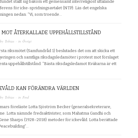
undet ställt sig bakom ett gemensamt interreligiöst uttalande
rens för icke-spridningsavtalet (NTP). Läs det engelska
ttningen nedan: ”Vi, som troende…
 MOT ÅTERKALLADE UPPEHÅLLSTILLSTÅND
 by
Tobias
· in
Övrigt
rsta riksmötet (Samfundråd 1) beslutades det om att skicka ett
egeringen och samtliga riksdagsledamöter i protest mot förslaget
nta uppehållstillstånd: ”Bästa riksdagsledamot Kväkarna är ett
KEVÅLD KAN FÖRÄNDRA VÄRLDEN
 by
Tobias
· in
Fred
mars föreläste Lotta Sjöström Becker (generalsekreterare,
ine. Lotta nämnde fredsaktivister, som Mahatma Gandhi och
Gene Sharps (1928–2018) metoder för ickevåld. Lotta berättade
Peacebuilding”…