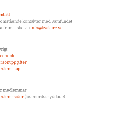
ntakt
tomstående kontakter med Samfundet
a främst ske via
info@kvakare.se
.
rigt
acebook
rsonuppgifter
edlemskap
ör medlemmar
edlemssidor
(lösenordsskyddade)