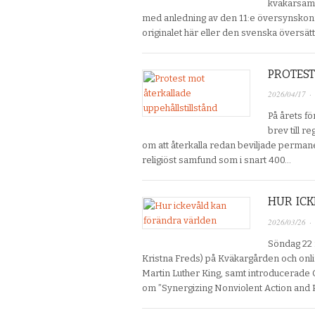
kväkarsamf
med anledning av den 11:e översynskonfe
originalet här eller den svenska översä
PROTEST
2026/04/17
·
På årets fö
brev till r
om att återkalla redan beviljade permane
religiöst samfund som i snart 400…
HUR IC
2026/03/26
·
Söndag 22 
Kristna Freds) på Kväkargården och onl
Martin Luther King, samt introducerade 
om ”Synergizing Nonviolent Action and 