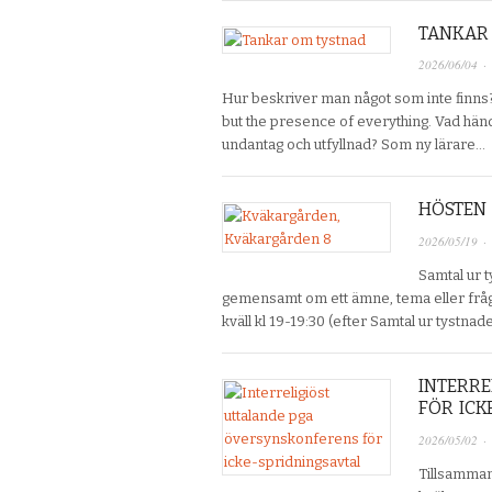
TANKAR
2026/06/04
·
Hur beskriver man något som inte finns? 
but the presence of everything. Vad händ
undantag och utfyllnad? Som ny lärare…
HÖSTEN
2026/05/19
·
Samtal ur t
gemensamt om ett ämne, tema eller fråge
kväll kl 19-19:30 (efter Samtal ur tystna
INTERRE
FÖR ICK
2026/05/02
·
Tillsamman