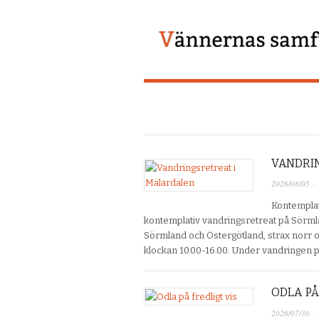
VANDRI
2026/08/05
·
Kontemplat
kontemplativ vandringsretreat på Sörml
Sörmland och Östergötland, strax norr 
klockan 10.00-16.00. Under vandringen p
ODLA PÅ
2026/07/30
·