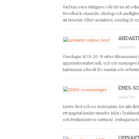
Vad kan vara viktigare i vår tid än att od
Nordbäck växande, ekologi och andlighet
att läsa här. Efter andakten, söndag 22 n
ANDAKTE
2026/07/28
·
Onsdagar, kl 19-20: Vi sitter tillsammans i
uppmärksamhet inåt, och om maningen ko
halvtimme efteråt för samtal och reflekt
EMES-S
2026/07/20
·
Livets flod och en mötesplats för alla ål
ett tjugotal länder utanför Köln i Tyskl
och Mellanöstern-sektion). Deltagarna
UPPVAKT