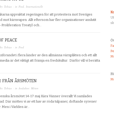
 by
Tobias
· in
Fred
,
Internationellt
Ko
arna uppvaktat regeringen för att protestera mot Sveriges
U
bud mot kärnvapen. Allt eftersom har fler organisationer anslutit
sk
n-Proliferation Treaty) och…
OF PEACE
Öv
F
 by
Tobias
· in
Fred
Pe
förandet i flera länder av den allmänna värnplikten och ett allt
M
edia är det viktigt att främja en fredskultur. Därför vill vi berätta
F
M
AR FRÅN ÅRSMÖTEN
 by
Tobias
· in
Andakter. Möten
venska årsmötet 14-17 maj Kära Vänner överallt Vi samlades
ad. Där möttes vi av ett hav av röda tulpaner, doftande syrener
v. Men i Världen är…