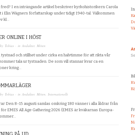
la fred? I en inträngande artikel beskriver kyrkohistorikern Carola
In
 i Elin Wägners författarskap under tidigt 1940-tal. Välkommen
K
ov kl…
D
Vä
R ONLINE I HÖST
 by
Tobias
· in
Andakter. Möten
An
 tystnad och stillhet under cirka en halvtimme för att rikta vår
S
mmer tala ur tystnaden. De som vill stannar kvar ca en
ioner kring…
Bi
Kv
OMMARLÄGER
K
 by
Tobias
· in
Andakter. Möten
,
Internationellt
drar Den 8–15 augusti samlas omkring 180 vänner i alla åldrar från
Fr
and för EMES All Age Gathering 2026 (EMES är kväkarnas Europa-
F
 kommer…
Nä
Kv
NING PÅ UD