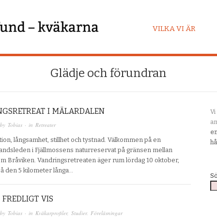
VILKA VI ÄR
Glädje och förundran
NGSRETREAT I MÄLARDALEN
Vi
an
 by
Tobias
· in
Retreater
en
ion, långsamhet, stillhet och tystnad. Välkommen på en
hå
andsleden i Fjällmossens naturreservat på gränsen mellan
om Bråviken. Vandringsretreaten äger rum lördag 10 oktober,
å den 5 kilometer långa…
S
 FREDLIGT VIS
 by
Tobias
· in
Kväkarprofiler
,
Studier. Föreläsningar