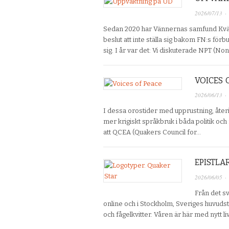
2026/07/13
·
Sedan 2020 har Vännernas samfund Kväk
beslut att inte ställa sig bakom FN:s för
sig. I år var det: Vi diskuterade NPT (No
VOICES 
2026/06/13
·
I dessa orostider med upprustning, återin
mer krigiskt språkbruk i båda politik och m
att QCEA (Quakers Council for…
EPISTL
2026/06/05
·
Från det s
online och i Stockholm, Sveriges huvudst
och fågelkvitter. Våren är här med nytt li