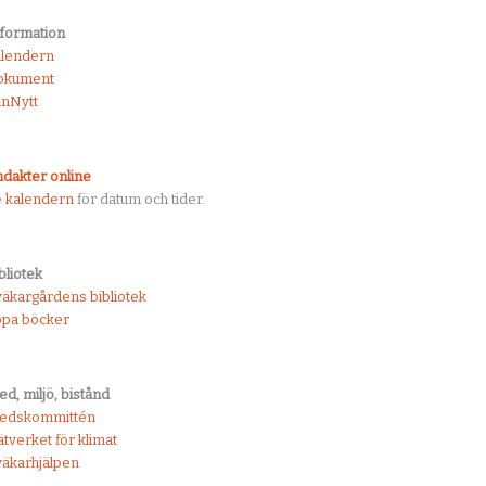
formation
alendern
okument
nNytt
dakter online
e
kalendern
för datum och tider.
bliotek
äkargårdens bibliotek
öpa böcker
ed, miljö, bistånd
redskommittén
tverket för klimat
äkarhjälpen