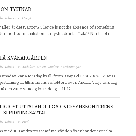
 OM TYSTNAD
 by
Tobias
· in
Övrigt
Eller är det tvärtom? Silence is not the absence of something,
er med kommunikation när tystnaden får ”tala”? När tal blir
 PÅ KVÄKARGÅRDEN
 by
Tobias
· in
Andakter. Möten
,
Studier. Föreläsningar
ystnaden Varje torsdag kväll (from 3 sep) kl 17:30-18:30. Vi enas
ställning att tillsammans reflektera över. Andakt Varje torsdag
den) och varje söndag förmiddag kl 11-12….
LIGIÖST UTTALANDE PGA ÖVERSYNSKONFERENS
E-SPRIDNINGSAVTAL
 by
Tobias
· in
Fred
s med 108 andra trossamfund världen över har det svenska