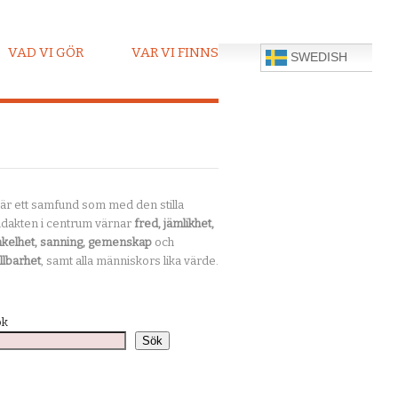
VAD VI GÖR
VAR VI FINNS
SWEDISH
 är ett samfund som med den stilla
dakten i centrum värnar
fred, jämlikhet,
kelhet, sanning, gemenskap
och
llbarhet
, samt alla människors lika värde.
ök
Sök