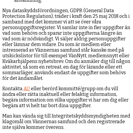
användning.
Nya dataskyddsförordningen, GDPR (General Data
Protection Regulation), träder i kraft den 25 maj 2018 och i
samband med det kommer vi att se över våra
personuppgiftsregister. Vi samlar inte in fler uppgifter än
vad som behövs och sparar inte uppgifterna längre än
vad som är nödvändigt. Vi säljer aldrig personuppgifter
eller lämnar dem vidare. Du som är medlem eller
intresserad av Vännernas samfund står kanske med på
utskickslistor för till exempel VänNytt, medlemsnytt eller
Kväkarhjälpens nyhetsbrev. Om du anmäler dig till någon
aktivitet, så som en retreat, en dag för lärande eller ett
sommarläger, används endast de uppgifter som behövs
för det ändamålet.
Kontakta
AU
eller berörd kommitté/grupp om du vill
ändra eller rätta inaktuell eller felaktig information,
begära information om vilka uppgifter vi har om dig eller
begära att vi helt tar bort dina uppgifter.
Man kan vända sig till Integritetskyddsmyndigheten med
klagomål om Vännernas samfund och den registrerade
inte själva kommer överens.