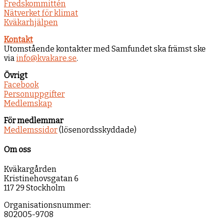
Fredskommittén
Nätverket för klimat
Kväkarhjälpen
Kontakt
Utomstående kontakter med Samfundet ska främst ske
via
info@kvakare.se
.
Övrigt
Facebook
Personuppgifter
Medlemskap
För medlemmar
Medlemssidor
(lösenordsskyddade)
Om oss
Kväkargården
Kristinehovsgatan 6
117 29 Stockholm
Organisationsnummer:
802005-9708