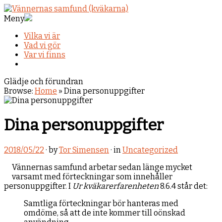
Meny
Vilka vi är
Vad vi gör
Var vi finns
Glädje och förundran
Browse:
Home
»
Dina personuppgifter
Dina personuppgifter
2018/05/22
· by
Tor Simensen
· in
Uncategorized
Vännernas samfund arbetar sedan länge mycket
varsamt med förteckningar som innehåller
personuppgifter. I
Ur kväkarerfarenheten
8.6.4 står det:
Samtliga förteckningar bör hanteras med
omdöme, så att de inte kommer till oönskad