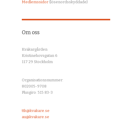
Medlemssidor
(lösenordsskyddade)
Om oss
Kväkargården
Kristinehovsgatan 6
117 29 Stockholm
Organisationsnummer:
802005-9708
Plusgiro: 515 83-3
ttk@kvakare.se
au@kvakare.se