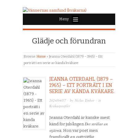
Meny
Glädje och förundran
Browse:
Home
»
Jeanna Oterdahl (1879 – 1965) – Ett
porträtt i en serie av kända kväkare.
JEANNA OTERDAHL (1879 –
1965) – ETT PORTRÄTT I EN
SERIE AV KÄNDA KVÄKARE.
2024/04/17
· by
Niclas Ember
· in
Kväkarprofiler
Jeanna Oterdahl är kanske mest
Det strålar en
känd för julsången
stjärn
a. Hon var poet men
framförallt en outtröttlig