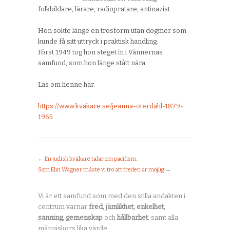
folkbildare, lärare, radiopratare, antinazist.
Hon sökte länge en trosform utan dogmer som
kunde få sitt uttryck i praktisk handling.
Först 1949 tog hon steget in i Vännernas
samfund, som hon länge stått nära.
Läs om henne här:
https://www.kvakare.se/jeanna-oterdahl-1879-
1965
←
En judisk kväkare talar om pacifism.
Som Elin Wägner måste vi tro att freden är möjlig
→
Vi är ett samfund som med den stilla andakten i
centrum värnar
fred, jämlikhet, enkelhet,
sanning, gemenskap
och
hållbarhet
, samt alla
människors lika värde.