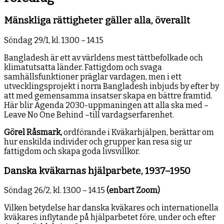
Mänskliga rättigheter gäller alla, överallt
Söndag 29/1, kl. 13.00 – 14.15
Bangladesh är ett av världens mest tättbefolkade och
klimatutsatta länder. Fattigdom och svaga
samhällsfunktioner präglar vardagen, men i ett
utvecklingsprojekt i norra Bangladesh inbjuds by efter by
att med gemensamma insatser skapa en bättre framtid.
Här blir Agenda 2030-uppmaningen att alla ska med –
Leave No One Behind –till vardagserfarenhet.
Görel Råsmark,
ordförande i Kväkarhjälpen, berättar om
hur enskilda individer och grupper kan resa sig ur
fattigdom och skapa goda livsvillkor.
Danska kväkarnas hjälparbete, 1937–1950
Söndag 26/2, kl. 13.00 – 14.15
(enbart Zoom)
Vilken betydelse har danska kväkares och internationella
kväkares inflytande på hjälparbetet före, under och efter