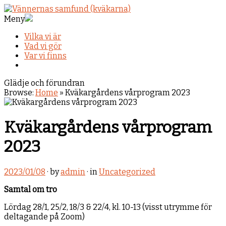
Meny
Vilka vi är
Vad vi gör
Var vi finns
Glädje och förundran
Browse:
Home
»
Kväkargårdens vårprogram 2023
Kväkargårdens vårprogram
2023
2023/01/08
· by
admin
· in
Uncategorized
Samtal om tro
Lördag 28/1, 25/2, 18/3 & 22/4, kl. 10-13 (visst utrymme för
deltagande på Zoom)