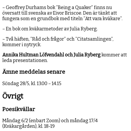
– Geoffrey Durhams bok ”Being a Quaker” finns nu
översatt till svenska av Eivor Briscoe. Den är tänkt att
fungera som en grundbok med titeln ”Att vara kväkare”.
– En bok om kväkarmetoder av Julia Ryberg.
– Två häften, ”Råd och frågor” och ”Citatsamlingen”,
kommer i nytryck.
Annika Hultman Löfvendahl och Julia
Ryberg
kommer att
leda presentationen.
Ämne meddelas senare
Söndag 28/5, kl. 13.00 – 14.15
Övrigt
Poesikvällar
Måndag 6/2 (enbart Zoom) och måndag 17/4
(Kväkargården), kl. 18-19