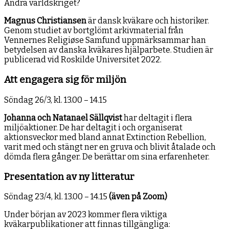
Andra världskriget?
Magnus Christiansen
är dansk kväkare och historiker.
Genom studiet av bortglömt arkivmaterial från
Vennernes Religiøse Samfund uppmärksammar han
betydelsen av danska kväkares hjälparbete. Studien är
publicerad vid Roskilde Universitet 2022.
Att engagera sig för miljön
Söndag 26/3, kl. 13.00 – 14.15
Johanna och Natanael Sällqvist
har deltagit i flera
miljöaktioner. De har deltagit i och organiserat
aktionsveckor med bland annat Extinction Rebellion,
varit med och stängt ner en gruva och blivit åtalade och
dömda flera gånger. De berättar om sina erfarenheter.
Presentation av ny litteratur
Söndag 23/4, kl. 13.00 – 14.15
(även på Zoom)
Under början av 2023 kommer flera viktiga
kväkarpublikationer att finnas tillgängliga: