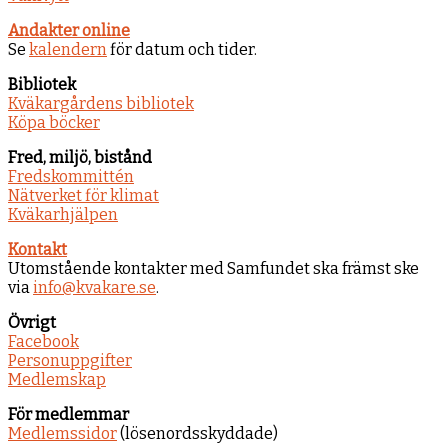
Andakter online
Se
kalendern
för datum och tider.
Bibliotek
Kväkargårdens bibliotek
Köpa böcker
Fred, miljö, bistånd
Fredskommittén
Nätverket för klimat
Kväkarhjälpen
Kontakt
Utomstående kontakter med Samfundet ska främst ske
via
info@kvakare.se
.
Övrigt
Facebook
Personuppgifter
Medlemskap
För medlemmar
Medlemssidor
(lösenordsskyddade)