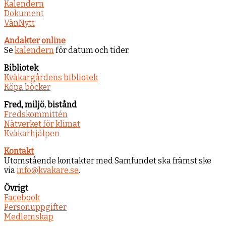
Kalendern
Dokument
VänNytt
Andakter online
Se
kalendern
för datum och tider.
Bibliotek
Kväkargårdens bibliotek
Köpa böcker
Fred, miljö, bistånd
Fredskommittén
Nätverket för klimat
Kväkarhjälpen
Kontakt
Utomstående kontakter med Samfundet ska främst ske
via
info@kvakare.se
.
Övrigt
Facebook
Personuppgifter
Medlemskap