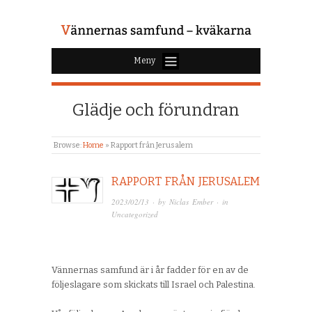
Meny
Glädje och förundran
Browse:
Home
»
Rapport från Jerusalem
RAPPORT FRÅN JERUSALEM
2023/02/13
· by
Niclas Ember
· in
Uncategorized
Vännernas samfund är i år fadder för en av de
följeslagare som skickats till Israel och Palestina.