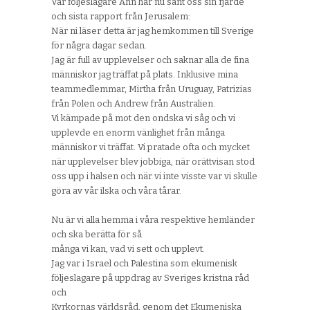
Vår följeslagare Ann har nu sänt oss sin fjärde
och sista rapport från Jerusalem:
När ni läser detta är jag hemkommen till Sverige
för några dagar sedan.
Jag är full av upplevelser och saknar alla de fina
människor jag träffat på plats. Inklusive mina
teammedlemmar, Mirtha från Uruguay, Patrizias
från Polen och Andrew från Australien.
Vi kämpade på mot den ondska vi såg och vi
upplevde en enorm vänlighet från många
människor vi träffat. Vi pratade ofta och mycket
när upplevelser blev jobbiga, när orättvisan stod
oss upp i halsen och när vi inte visste var vi skulle
göra av vår ilska och våra tårar.
Nu är vi alla hemma i våra respektive hemländer
och ska berätta för så
många vi kan, vad vi sett och upplevt.
Jag var i Israel och Palestina som ekumenisk
följeslagare på uppdrag av Sveriges kristna råd
och
Kyrkornas världsråd, genom det Ekumeniska