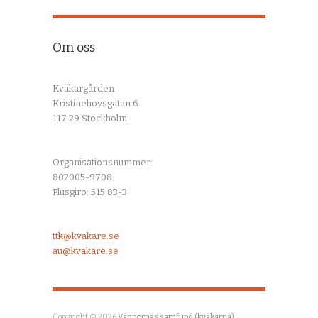
Om oss
Kväkargården
Kristinehovsgatan 6
117 29 Stockholm
Organisationsnummer:
802005-9708
Plusgiro: 515 83-3
ttk@kvakare.se
au@kvakare.se
Copyright © 2026
Vännernas samfund (kväkarna)