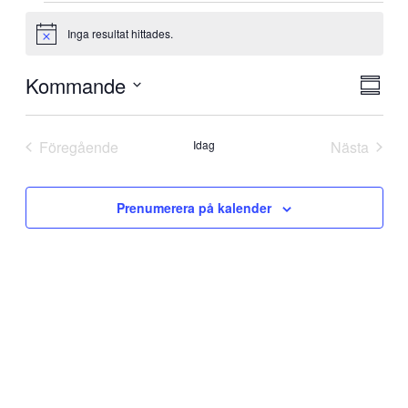
Evenemang
Inga resultat hittades.
Notis
Kommande
Vy-
Eve
Samma
vyna
navi
Välj
datum
Föregående
Idag
Nästa
Evenemang
Evenem
Prenumerera på kalender