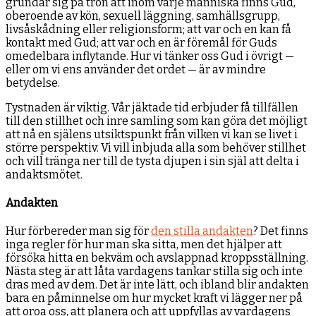
grundar sig på tron att inom varje människa finns Gud,
oberoende av kön, sexuell läggning, samhällsgrupp,
livsåskådning eller religionsform; att var och en kan få
kontakt med Gud; att var och en är föremål för Guds
omedelbara inflytande. Hur vi tänker oss Gud i övrigt —
eller om vi ens använder det ordet — är av mindre
betydelse.
Tystnaden är viktig. Vår jäktade tid erbjuder få tillfällen
till den stillhet och inre samling som kan göra det möjligt
att nå en själens utsiktspunkt från vilken vi kan se livet i
större perspektiv. Vi vill inbjuda alla som behöver stillhet
och vill tränga ner till de tysta djupen i sin själ att delta i
andaktsmötet.
Andakten
Hur förbereder man sig för
den stilla andakten
? Det finns
inga regler för hur man ska sitta, men det hjälper att
försöka hitta en bekväm och avslappnad kroppsställning.
Nästa steg är att låta vardagens tankar stilla sig och inte
dras med av dem. Det är inte lätt, och ibland blir andakten
bara en påminnelse om hur mycket kraft vi lägger ner på
att oroa oss, att planera och att uppfyllas av vardagens