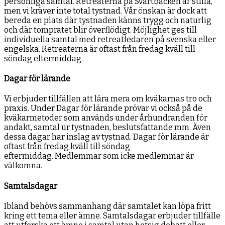
personliga samtal. Retreaterna på Svartbäcken är stilla,
men vi kräver inte total tystnad. Vår önskan är dock att
bereda en plats där tystnaden känns trygg och naturlig
och där tompratet blir överflödigt. Möjlighet ges till
individuella samtal med retreatledaren på svenska eller
engelska. Retreaterna är oftast från fredag kväll till
söndag eftermiddag.
Dagar för lärande
Vi erbjuder tillfällen att lära mera om kväkarnas tro och
praxis. Under Dagar för lärande prövar vi också på de
kväkarmetoder som används under århundranden för
andakt, samtal ur tystnaden, beslutsfattande mm. Även
dessa dagar har inslag av tystnad. Dagar för lärande är
oftast från fredag kväll till söndag
eftermiddag. Medlemmar som icke medlemmar är
välkomna.
Samtalsdagar
Ibland behövs sammanhang där samtalet kan löpa fritt
kring ett tema eller ämne. Samtalsdagar erbjuder tillfälle