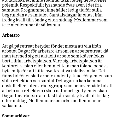
att utforska ett ämne i samtal utan hetsig debatt eller
polemik. Respektfullt lyssnande övas även i det fria
samtalet. Programmet innehåller ledig tid för stilla
begrundan av samtalet. Samtalsdagar är oftast från
fredag kväll till söndag eftermiddag. Medlemmar som
icke medlemmar är välkomna.
Arbetsro
Att gå på retreat betyder för det mesta att vila ifrån
arbetet. Dagar för arbetsro är som en arbetsretreat, då
man tar med sig ett aktuellt arbete som kräver fokus
borta ifrån arbetsplatsen. Vare sig arbetsplatsen är
kontoret, skolan eller hemmet, kan man ibland behöva
byta miljö för att hitta nya, kreativa infallsvinklar. Det
finns tid för enskilt arbete under tystnad, för gemensam
stilla reflektion och samtal. Deltagarna kan komma
enskilt eller i liten arbetsgrupp som behöver både tid att
arbeta och reflektera i skön natur och god gemenskap.
Dagar för arbetsro är oftast från söndag kväll till tisdag
eftermiddag. Medlemmar som icke medlemmar är
välkomna.
Sommarläger