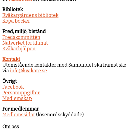
Bibliotek
Kväkargårdens bibliotek
Köpa böcker
Fred, miljö, bistånd
Fredskommittén
Nätverket för klimat
Kväkarhjälpen
Kontakt
Utomstående kontakter med Samfundet ska främst ske
via
info@kvakare.se
.
Övrigt
Facebook
Personuppgifter
Medlemskap
För medlemmar
Medlemssidor
(lösenordsskyddade)
Om oss