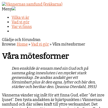
Meny
Vilka vi är
Vad vi gör
Var vi finns
Glädje och förundran
Browse:
Home
»
Vad vi gör
»
Våra mötesformer
Våra mötesformer
Den enskilde är ensam med sin Gud och på
samma gång innesluten i en mycket stark
gemenskap. De andras andakt ger ett
förnimbart plus åt den egna, lyfter och bär den,
stärker och berikar den.
(Jeanna Oterdahl, 1955)
Vännerna vänder sig inåt för att finna Gud, eller ”det inre
ljuset”. Den tysta andakten är hjärtpunkten i Vännernas
samfund och där sökes kraft till yttre verksamhet. Det