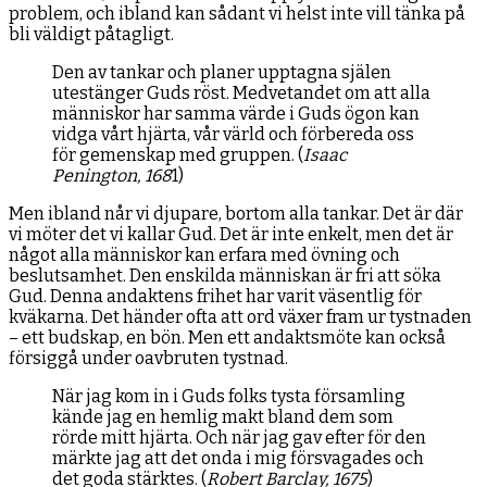
problem, och ibland kan sådant vi helst inte vill tänka på
bli väldigt påtagligt.
Den av tankar och planer upptagna själen
utestänger Guds röst. Medvetandet om att alla
människor har samma värde i Guds ögon kan
vidga vårt hjärta, vår värld och förbereda oss
för gemenskap med gruppen. (
Isaac
Penington, 168
1)
Men ibland når vi djupare, bortom alla tankar. Det är där
vi möter det vi kallar Gud. Det är inte enkelt, men det är
något alla människor kan erfara med övning och
beslutsamhet. Den enskilda människan är fri att söka
Gud. Denna andaktens frihet har varit väsentlig för
kväkarna. Det händer ofta att ord växer fram ur tystnaden
– ett budskap, en bön. Men ett andaktsmöte kan också
försiggå under oavbruten tystnad.
När jag kom in i Guds folks tysta församling
kände jag en hemlig makt bland dem som
rörde mitt hjärta. Och när jag gav efter för den
märkte jag att det onda i mig försvagades och
det goda stärktes. (
Robert Barclay, 1675
)