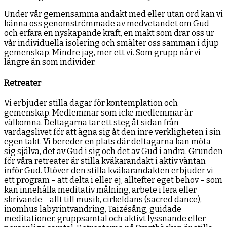
Under vår gemensamma andakt med eller utan ord kan vi
känna oss genomströmmade av medvetandet om Gud
och erfara en nyskapande kraft, en makt som drar oss ur
vår individuella isolering och smälter oss samman i djup
gemenskap. Mindre jag, mer ett vi. Som grupp når vi
längre än som individer.
Retreater
Vi erbjuder stilla dagar för kontemplation och
gemenskap. Medlemmar som icke medlemmar är
välkomna. Deltagarna tar ett steg åt sidan från
vardagslivet för att ägna sig åt den inre verkligheten i sin
egen takt. Vi bereder en plats där deltagarna kan möta
sig själva, det av Gud i sig och det av Gud i andra. Grunden
för våra retreater är stilla kväkarandakt i aktiv väntan
inför Gud. Utöver den stilla kväkarandakten erbjuder vi
ett program – att delta i eller ej, alltefter eget behov – som
kan innehålla meditativ målning, arbete i lera eller
skrivande – allt till musik, cirkeldans (sacred dance),
inomhus labyrintvandring, Taizésång, guidade
meditationer, gruppsamtal och aktivt lyssnande eller