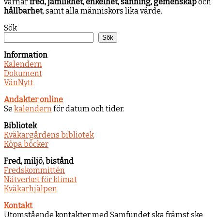
värnar
fred, jämlikhet, enkelhet, sanning, gemenskap
och
hållbarhet
, samt alla människors lika värde.
Sök
Sök
Information
Kalendern
Dokument
VänNytt
Andakter online
Se
kalendern
för datum och tider.
Bibliotek
Kväkargårdens bibliotek
Köpa böcker
Fred, miljö, bistånd
Fredskommittén
Nätverket för klimat
Kväkarhjälpen
Kontakt
Utomstående kontakter med Samfundet ska främst ske