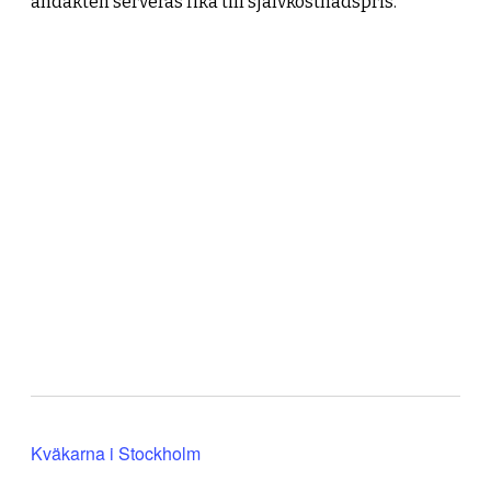
andakten serveras fika till självkostnadspris.
Kväkarna i Stockholm