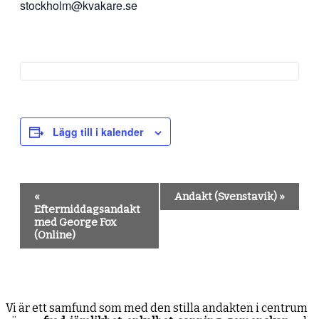
stockholm@kvakare.se
Lägg till i kalender
Evenemang-
«
Andakt (Svenstavik)
»
navigering
Eftermiddagsandakt
med George Fox
(Online)
Vi är ett samfund som med den stilla andakten i centrum