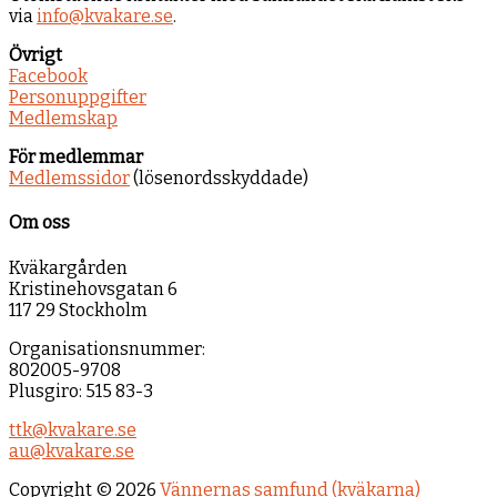
via
info@kvakare.se
.
Övrigt
Facebook
Personuppgifter
Medlemskap
För medlemmar
Medlemssidor
(lösenordsskyddade)
Om oss
Kväkargården
Kristinehovsgatan 6
117 29 Stockholm
Organisationsnummer:
802005-9708
Plusgiro: 515 83-3
ttk@kvakare.se
au@kvakare.se
Copyright © 2026
Vännernas samfund (kväkarna)