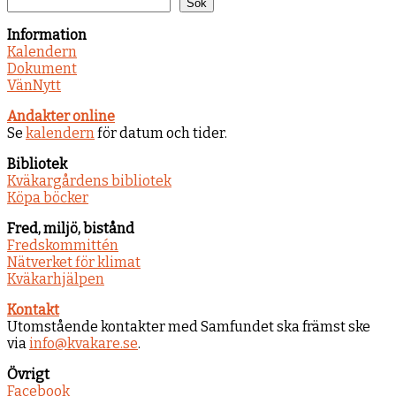
Sök
Information
Kalendern
Dokument
VänNytt
Andakter online
Se
kalendern
för datum och tider.
Bibliotek
Kväkargårdens bibliotek
Köpa böcker
Fred, miljö, bistånd
Fredskommittén
Nätverket för klimat
Kväkarhjälpen
Kontakt
Utomstående kontakter med Samfundet ska främst ske
via
info@kvakare.se
.
Övrigt
Facebook