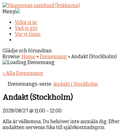
Meny
Vilka vi är
Vad vi gör
Var vi finns
Glädje och förundran
Browse:
Home
»
Evenemang
»
Andakt (Stockholm)
« Alla Evenemang
Evenemangs-serie:
Andakt i Stockholm
Andakt (Stockholm)
2028/08/27
@
11:00
–
12:00
Alla är välkomna. Du behöver inte anmäla dig. Efter
andakten serveras fika till självkostnadspris.