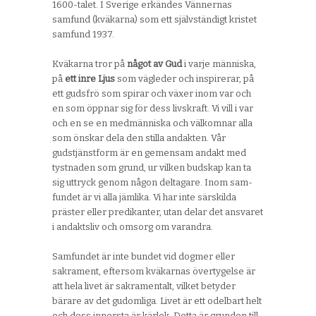
1600-talet. I Sverige erkändes Vännernas
samfund (kväkarna) som ett självständigt kristet
samfund 1937.
Kväkarna tror på
något av Gud
i varje människa,
på
ett inre Ljus
som vägleder och inspirerar, på
ett gudsfrö som spirar och växer inom var och
en som öppnar sig för dess livskraft. Vi vill i var
och en se en medmänniska och välkomnar alla
som önskar dela den stilla andakten. Vår
gudstjänstform är en gemensam andakt med
tystnaden som grund, ur vilken budskap kan ta
sig uttryck genom någon deltagare. Inom sam-
fundet är vi alla jämlika. Vi har inte särskilda
präster eller predikanter, utan delar det ansvaret
i andaktsliv och omsorg om varandra.
Samfundet är inte bundet vid dogmer eller
sakrament, eftersom kväkarnas övertygelse är
att hela livet är sakramentalt, vilket betyder
bärare av det gudomliga. Livet är ett odelbart helt
och dess innersta är kärlek. Detta är grunden till