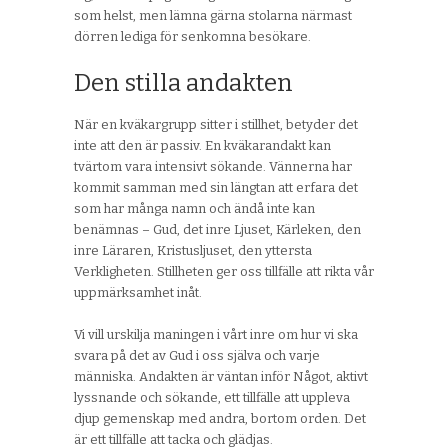
som helst, men lämna gärna stolarna närmast
dörren lediga för senkomna besökare.
Den stilla andakten
När en kväkargrupp sitter i stillhet, betyder det
inte att den är passiv. En kväkarandakt kan
tvärtom vara intensivt sökande. Vännerna har
kommit samman med sin längtan att erfara det
som har många namn och ändå inte kan
benämnas – Gud, det inre Ljuset, Kärleken, den
inre Läraren, Kristusljuset, den yttersta
Verkligheten. Stillheten ger oss tillfälle att rikta vår
uppmärksamhet inåt.
Vi vill urskilja maningen i vårt inre om hur vi ska
svara på det av Gud i oss själva och varje
människa. Andakten är väntan inför Något, aktivt
lyssnande och sökande, ett tillfälle att uppleva
djup gemenskap med andra, bortom orden. Det
är ett tillfälle att tacka och glädjas.