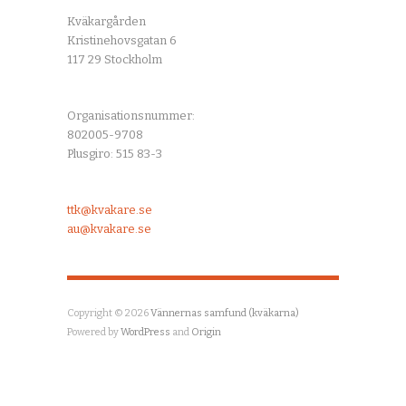
Kväkargården
Kristinehovsgatan 6
117 29 Stockholm
Organisationsnummer:
802005-9708
Plusgiro: 515 83-3
ttk@kvakare.se
au@kvakare.se
Copyright © 2026
Vännernas samfund (kväkarna)
Powered by
WordPress
and
Origin