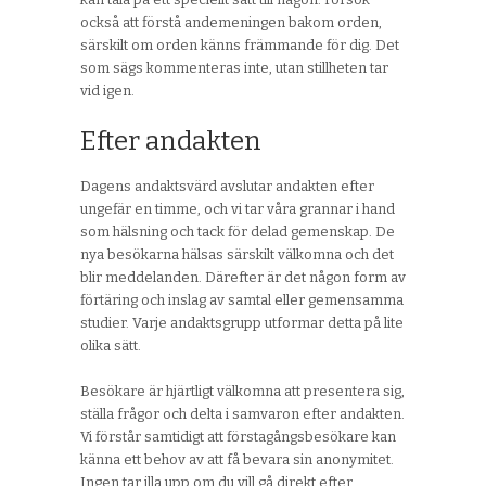
också att förstå andemeningen bakom orden,
särskilt om orden känns främmande för dig. Det
som sägs kommenteras inte, utan stillheten tar
vid igen.
Efter andakten
Dagens andaktsvärd avslutar andakten efter
ungefär en timme, och vi tar våra grannar i hand
som hälsning och tack för delad gemenskap. De
nya besökarna hälsas särskilt välkomna och det
blir meddelanden. Därefter är det någon form av
förtäring och inslag av samtal eller gemensamma
studier. Varje andaktsgrupp utformar detta på lite
olika sätt.
Besökare är hjärtligt välkomna att presentera sig,
ställa frågor och delta i samvaron efter andakten.
Vi förstår samtidigt att förstagångsbesökare kan
känna ett behov av att få bevara sin anonymitet.
Ingen tar illa upp om du vill gå direkt efter