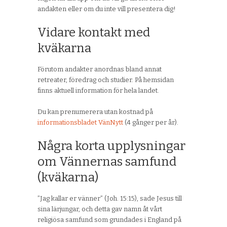
andakten eller om du inte vill presentera dig!
Vidare kontakt med
kväkarna
Förutom andakter anordnas bland annat
retreater, föredrag och studier. På hemsidan
finns aktuell information för hela landet.
Du kan prenumerera utan kostnad på
informationsbladet VänNytt
(4 gånger per år).
Några korta upplysningar
om Vännernas samfund
(kväkarna)
”Jag kallar er vänner” (Joh. 15:15), sade Jesus till
sina lärjungar, och detta gav namn åt vårt
religiösa samfund som grundades i England på