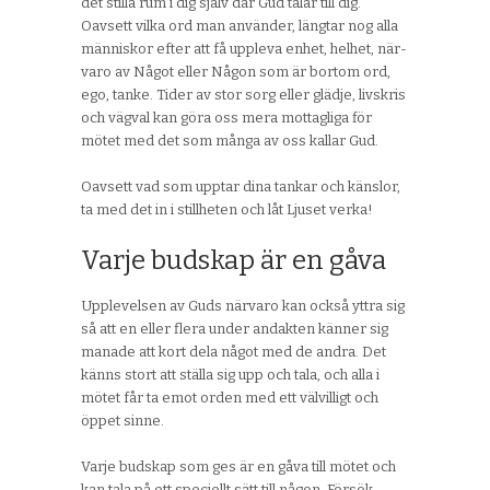
det stilla rum i dig själv där Gud talar till dig.
Oavsett vilka ord man använder, längtar nog alla
människor efter att få uppleva enhet, helhet, när-
varo av Något eller Någon som är bortom ord,
ego, tanke. Tider av stor sorg eller glädje, livskris
och vägval kan göra oss mera mottagliga för
mötet med det som många av oss kallar Gud.
Oavsett vad som upptar dina tankar och känslor,
ta med det in i stillheten och låt Ljuset verka!
Varje budskap är en gåva
Upplevelsen av Guds närvaro kan också yttra sig
så att en eller flera under andakten känner sig
manade att kort dela något med de andra. Det
känns stort att ställa sig upp och tala, och alla i
mötet får ta emot orden med ett välvilligt och
öppet sinne.
Varje budskap som ges är en gåva till mötet och
kan tala på ett speciellt sätt till någon. Försök