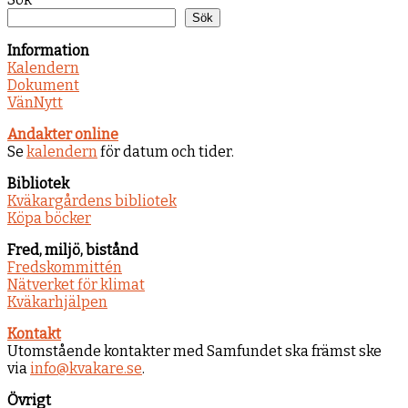
Sök
Information
Kalendern
Dokument
VänNytt
Andakter online
Se
kalendern
för datum och tider.
Bibliotek
Kväkargårdens bibliotek
Köpa böcker
Fred, miljö, bistånd
Fredskommittén
Nätverket för klimat
Kväkarhjälpen
Kontakt
Utomstående kontakter med Samfundet ska främst ske
via
info@kvakare.se
.
Övrigt