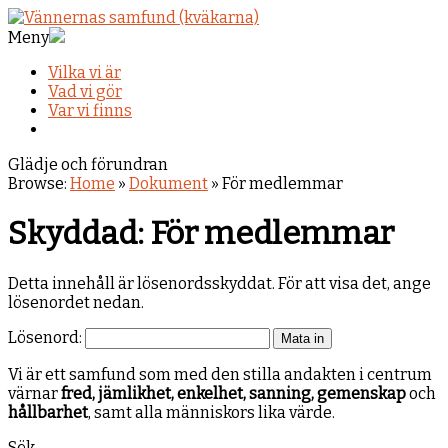
Meny
Vilka vi är
Vad vi gör
Var vi finns
Glädje och förundran
Browse:
Home
»
Dokument
»
För medlemmar
Skyddad: För medlemmar
Detta innehåll är lösenordsskyddat. För att visa det, ange
lösenordet nedan.
Lösenord:
Vi är ett samfund som med den stilla andakten i centrum
värnar
fred, jämlikhet, enkelhet, sanning, gemenskap
och
hållbarhet
, samt alla människors lika värde.
Sök