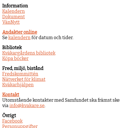
Information
Kalendern
Dokument
VänNytt
Andakter online
Se
kalendern
för datum och tider.
Bibliotek
Kväkargårdens bibliotek
Köpa böcker
Fred, miljö, bistånd
Fredskommittén
Nätverket för klimat
Kväkarhjälpen
Kontakt
Utomstående kontakter med Samfundet ska främst ske
via
info@kvakare.se
.
Övrigt
Facebook
Personuppgifter