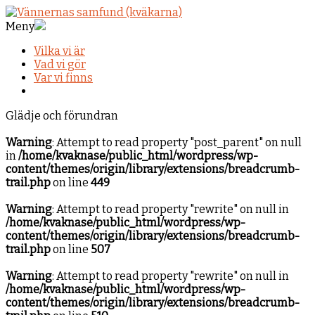
Meny
Vilka vi är
Vad vi gör
Var vi finns
Glädje och förundran
Warning
: Attempt to read property "post_parent" on null
in
/home/kvaknase/public_html/wordpress/wp-
content/themes/origin/library/extensions/breadcrumb-
trail.php
on line
449
Warning
: Attempt to read property "rewrite" on null in
/home/kvaknase/public_html/wordpress/wp-
content/themes/origin/library/extensions/breadcrumb-
trail.php
on line
507
Warning
: Attempt to read property "rewrite" on null in
/home/kvaknase/public_html/wordpress/wp-
content/themes/origin/library/extensions/breadcrumb-