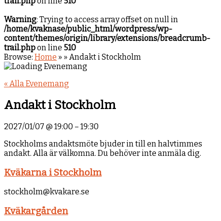
trail.php
on line
510
Warning
: Trying to access array offset on null in
/home/kvaknase/public_html/wordpress/wp-
content/themes/origin/library/extensions/breadcrumb-
trail.php
on line
510
Browse:
Home
»
»
Andakt i Stockholm
« Alla Evenemang
Andakt i Stockholm
2027/01/07
@
19:00
–
19:30
Stockholms andaktsmöte bjuder in till en halvtimmes
andakt. Alla är välkomna. Du behöver inte anmäla dig.
Kväkarna i Stockholm
stockholm@kvakare.se
Kväkargården