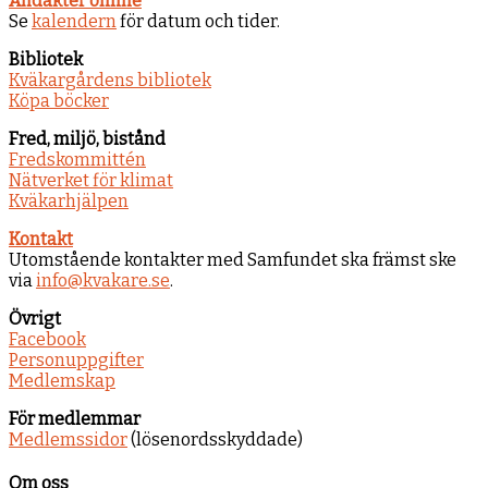
Andakter online
Se
kalendern
för datum och tider.
Bibliotek
Kväkargårdens bibliotek
Köpa böcker
Fred, miljö, bistånd
Fredskommittén
Nätverket för klimat
Kväkarhjälpen
Kontakt
Utomstående kontakter med Samfundet ska främst ske
via
info@kvakare.se
.
Övrigt
Facebook
Personuppgifter
Medlemskap
För medlemmar
Medlemssidor
(lösenordsskyddade)
Om oss