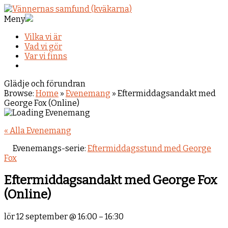
Meny
Vilka vi är
Vad vi gör
Var vi finns
Glädje och förundran
Browse:
Home
»
Evenemang
»
Eftermiddagsandakt med
George Fox (Online)
« Alla Evenemang
Evenemangs-serie:
Eftermiddagsstund med George
Fox
Eftermiddagsandakt med George Fox
(Online)
lör 12 september
@
16:00
–
16:30