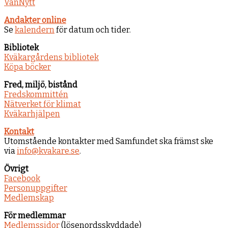
VänNytt
Andakter online
Se
kalendern
för datum och tider.
Bibliotek
Kväkargårdens bibliotek
Köpa böcker
Fred, miljö, bistånd
Fredskommittén
Nätverket för klimat
Kväkarhjälpen
Kontakt
Utomstående kontakter med Samfundet ska främst ske
via
info@kvakare.se
.
Övrigt
Facebook
Personuppgifter
Medlemskap
För medlemmar
Medlemssidor
(lösenordsskyddade)