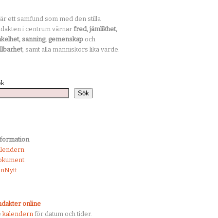
 är ett samfund som med den stilla
dakten i centrum värnar
fred, jämlikhet,
kelhet, sanning, gemenskap
och
llbarhet
, samt alla människors lika värde.
ök
Sök
formation
alendern
okument
nNytt
dakter online
e
kalendern
för datum och tider.