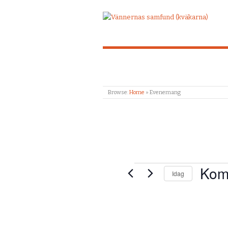
Browse:
Home
»
Evenemang
Kom
Evenemang
Idag
Välj
datum