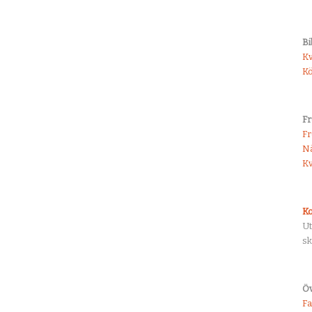
Bi
Kv
K
Fr
F
Nä
Kv
Ko
U
sk
Öv
F