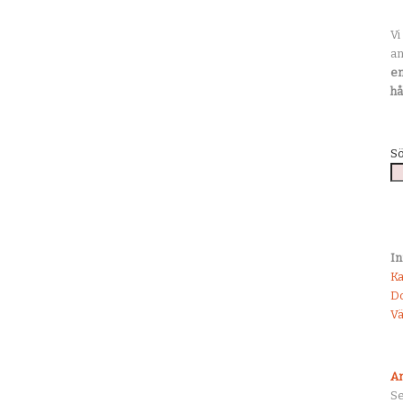
Vi
an
en
hå
S
In
K
D
Vä
An
S