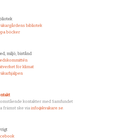
bliotek
äkargårdens bibliotek
öpa böcker
ed, miljö, bistånd
redskommittén
tverket för klimat
äkarhjälpen
ntakt
tomstående kontakter med Samfundet
a främst ske via
info@kvakare.se
.
rigt
acebook