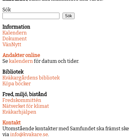
Sök
Sök
Information
Kalendern
Dokument
VänNytt
Andakter online
Se
kalendern
för datum och tider.
Bibliotek
Kväkargårdens bibliotek
Köpa böcker
Fred, miljö, bistånd
Fredskommittén
Nätverket för klimat
Kväkarhjälpen
Kontakt
Utomstående kontakter med Samfundet ska främst ske
via
info@kvakare.se
.