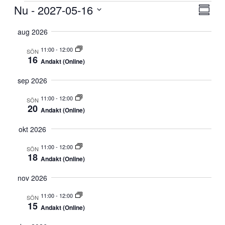
Evenemang
Nu
 - 
2027-05-16
Vy-
Eve
Samma
vyna
navi
Välj
aug 2026
datum
11:00
-
12:00
SÖN
16
Andakt (Online)
sep 2026
11:00
-
12:00
SÖN
20
Andakt (Online)
okt 2026
11:00
-
12:00
SÖN
18
Andakt (Online)
nov 2026
11:00
-
12:00
SÖN
15
Andakt (Online)