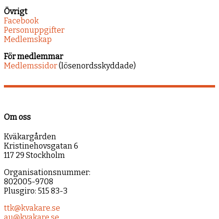
Övrigt
Facebook
Personuppgifter
Medlemskap
För medlemmar
Medlemssidor
(lösenordsskyddade)
Om oss
Kväkargården
Kristinehovsgatan 6
117 29 Stockholm
Organisationsnummer:
802005-9708
Plusgiro: 515 83-3
ttk@kvakare.se
au@kvakare.se