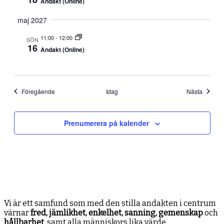
Andakt (Online)
maj 2027
11:00
-
12:00
SÖN
16
Andakt (Online)
Evenemang
Evene
Föregående
Idag
Nästa
Prenumerera på kalender
Vi är ett samfund som med den stilla andakten i centrum
värnar
fred, jämlikhet, enkelhet, sanning, gemenskap
och
hållbarhet
, samt alla människors lika värde.