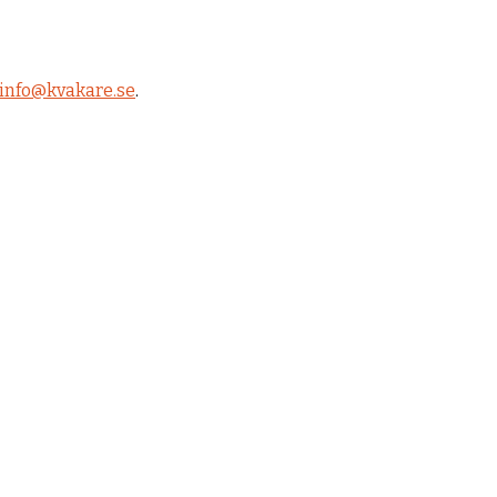
info@kvakare.se
.