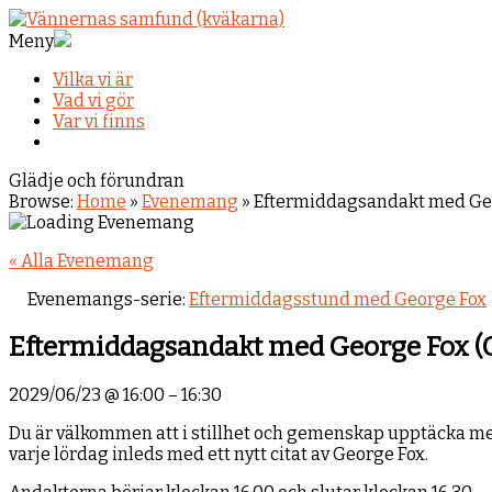
Meny
Vilka vi är
Vad vi gör
Var vi finns
Glädje och förundran
Browse:
Home
»
Evenemang
»
Eftermiddagsandakt med Geo
« Alla Evenemang
Evenemangs-serie:
Eftermiddagsstund med George Fox
Eftermiddagsandakt med George Fox (
2029/06/23
@
16:00
–
16:30
Du är välkommen att i stillhet och gemenskap upptäcka mer
varje lördag inleds med ett nytt citat av George Fox.