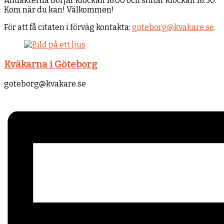
Andakterna börjar klockan 16.00 och slutar klockan 16.30.
Kom när du kan! Välkommen!
För att få citaten i förväg kontakta:
goteborg@kvakare.se
.
Kväkarna i Göteborg
goteborg@kvakare.se