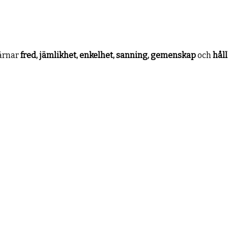
värnar
fred, jämlikhet, enkelhet, sanning, gemenskap
och
hål