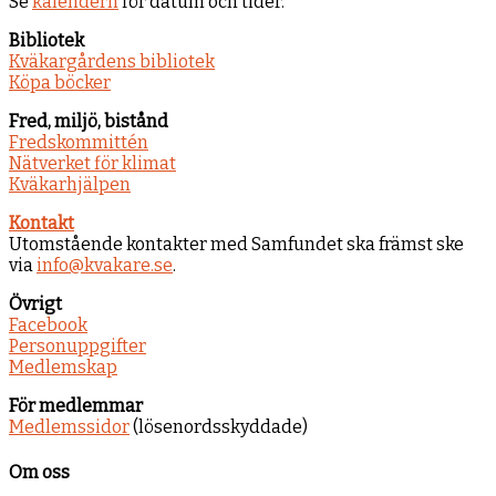
Se
kalendern
för datum och tider.
Bibliotek
Kväkargårdens bibliotek
Köpa böcker
Fred, miljö, bistånd
Fredskommittén
Nätverket för klimat
Kväkarhjälpen
Kontakt
Utomstående kontakter med Samfundet ska främst ske
via
info@kvakare.se
.
Övrigt
Facebook
Personuppgifter
Medlemskap
För medlemmar
Medlemssidor
(lösenordsskyddade)
Om oss