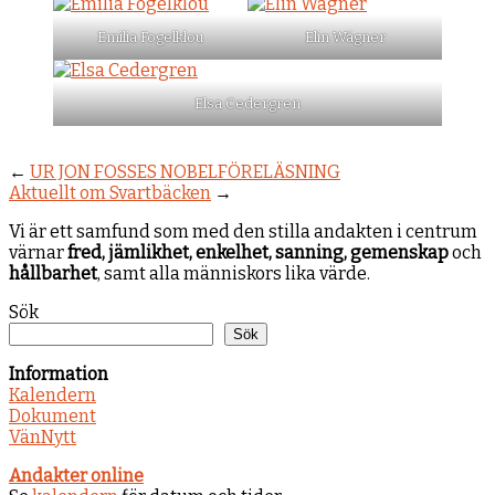
Emilia Fogelklou
Elin Wägner
Elsa Cedergren
←
UR JON FOSSES NOBELFÖRELÄSNING
Aktuellt om Svartbäcken
→
Vi är ett samfund som med den stilla andakten i centrum
värnar
fred, jämlikhet, enkelhet, sanning, gemenskap
och
hållbarhet
, samt alla människors lika värde.
Sök
Sök
Information
Kalendern
Dokument
VänNytt
Andakter online