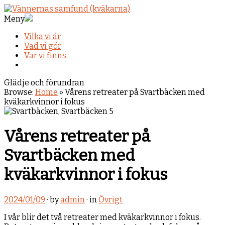
Meny
Vilka vi är
Vad vi gör
Var vi finns
Glädje och förundran
Browse:
Home
»
Vårens retreater på Svartbäcken med
kväkarkvinnor i fokus
Vårens retreater på
Svartbäcken med
kväkarkvinnor i fokus
2024/01/09
· by
admin
· in
Övrigt
I vår blir det två retreater med kväkarkvinnor i fokus.