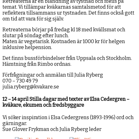
Retreaterna är en blandning av tystnad och fokus på
temat. Vi tillämpar kväkarnas samtalsmetod för att
reflektera tillsammans ur tystnaden. Det finns också gott
om tid att vara för sig själv.
Retreaterna börjar på fredag kl 18 med kvällsmat och
slutar på söndag efter lunch.
Maten är vegetarisk. Kostnaden är 1000 kr för helgen
inklusive helpension.
Det finns bussförbindelser från Uppsala och Stockholm.
Hämtning från Rimbo ordnas.
Förfrågningar och anmälan till Julia Ryberg
070 – 730 49 79
julia.ryberg@kvakare.se
12 – 14 april Stilla dagar med texter av Elsa Cedergren –
kväkare, ekumen och fredsbyggare
Vi söker inspiration i Elsa Cedergrens (1893-1996) ord och
gärningar.
Sue Glover Frykman och Julia Ryberg leder