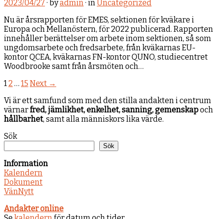
2023/04/27
· by
admin
· in
Uncategorized
Nu är årsrapporten för EMES, sektionen för kväkare i
Europa och Mellanöstern, för 2022 publicerad. Rapporten
innehåller berättelser om arbete inom sektionen, så som
ungdomsarbete och fredsarbete, från kväkarnas EU-
kontor QCEA, kväkarnas FN-kontor QUNO, studiecentret
Woodbrooke samt från årsmöten och…
1
2
…
15
Next →
Vi är ett samfund som med den stilla andakten i centrum
värnar
fred, jämlikhet, enkelhet, sanning, gemenskap
och
hållbarhet
, samt alla människors lika värde.
Sök
Sök
Information
Kalendern
Dokument
VänNytt
Andakter online
Se
kalendern
för datum och tider.