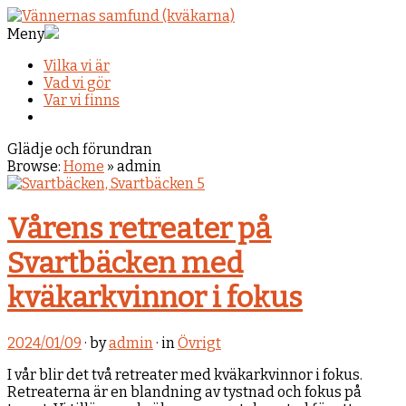
Meny
Vilka vi är
Vad vi gör
Var vi finns
Glädje och förundran
Browse:
Home
»
admin
Vårens retreater på
Svartbäcken med
kväkarkvinnor i fokus
2024/01/09
· by
admin
· in
Övrigt
I vår blir det två retreater med kväkarkvinnor i fokus.
Retreaterna är en blandning av tystnad och fokus på