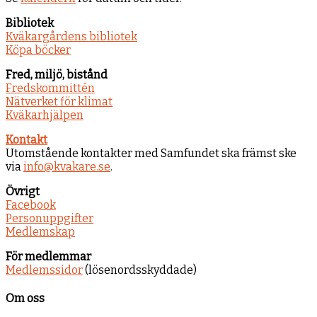
Bibliotek
Kväkargårdens bibliotek
Köpa böcker
Fred, miljö, bistånd
Fredskommittén
Nätverket för klimat
Kväkarhjälpen
Kontakt
Utomstående kontakter med Samfundet ska främst ske
via
info@kvakare.se
.
Övrigt
Facebook
Personuppgifter
Medlemskap
För medlemmar
Medlemssidor
(lösenordsskyddade)
Om oss