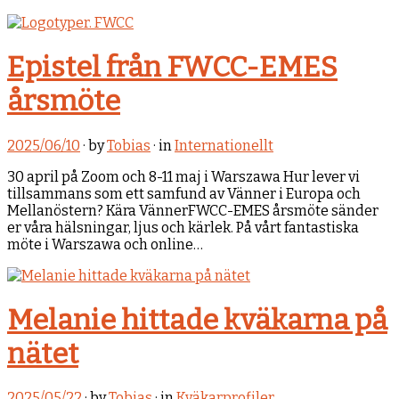
Epistel från FWCC-EMES
årsmöte
2025/06/10
· by
Tobias
· in
Internationellt
30 april på Zoom och 8-11 maj i Warszawa Hur lever vi
tillsammans som ett samfund av Vänner i Europa och
Mellanöstern? Kära VännerFWCC-EMES årsmöte sänder
er våra hälsningar, ljus och kärlek. På vårt fantastiska
möte i Warszawa och online…
Melanie hittade kväkarna på
nätet
2025/05/22
· by
Tobias
· in
Kväkarprofiler