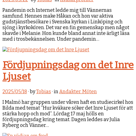
Pandemin och Internet ledde mig till Vännernas
samfund. Hennes make Håkan och hon var aktiva
gudstjänstbesökare i Svenska kyrkan i Linköping och
sjöng i kyrkokören. Det var en fin gemenskap men något
skavde i Melanie. Hon kunde bland annat inte ärligt läsa
med i trosbekännelsen. Under pandemin…
Fördjupningsdag om det Inre
Ljuset
2025/05/18
· by
Tobias
· in
Andakter. Möten
I Malmö har gruppen under våren haft en studiecirkel hos
Bilda med temat ”Hur kväkare söker det Inre Ljuset för att
stärka hopp och mod”. Lördag 17 maj hölls en
fördjupningsdag kring temat. Dagen leddes av Julia
Ryberg och Vänner…