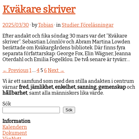
Kväkare skriver
2025/03/30
· by
Tobias
· in
Studier. Föreläsningar
Efter andakt och fika söndag 30 mars var det ”Kväkare
skriver”. Sebastian Lönnlöv och Abram Martina Lowden
berättade om Kväkargårdens bibliotek. Där finns fyra
separata författarskap: George Fox, Elin Wägner, Jeanna
Oterdahl och Emilia Fogelklou. De två senare är tyvärr…
← Previous
1
…
4
5
6
Next →
Vi är ett samfund som med den stilla andakten i centrum
värnar
fred, jämlikhet, enkelhet, sanning, gemenskap
och
hållbarhet
, samt alla människors lika värde.
Sök
Sök
Information
Kalendern
Dokument
VänNytt