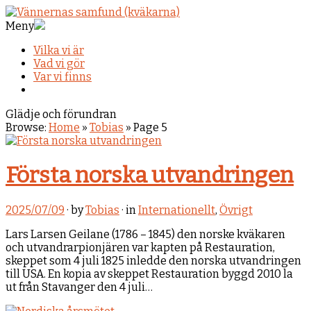
Meny
Vilka vi är
Vad vi gör
Var vi finns
Glädje och förundran
Browse:
Home
»
Tobias
»
Page 5
Första norska utvandringen
2025/07/09
· by
Tobias
· in
Internationellt
,
Övrigt
Lars Larsen Geilane (1786 – 1845) den norske kväkaren
och utvandrarpionjären var kapten på Restauration,
skeppet som 4 juli 1825 inledde den norska utvandringen
till USA. En kopia av skeppet Restauration byggd 2010 la
ut från Stavanger den 4 juli…