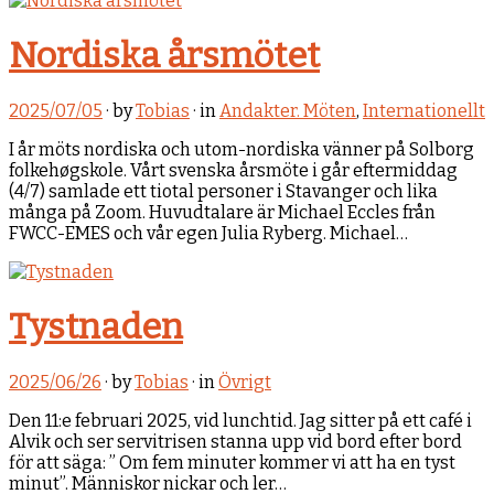
Nordiska årsmötet
2025/07/05
· by
Tobias
· in
Andakter. Möten
,
Internationellt
I år möts nordiska och utom-nordiska vänner på Solborg
folkehøgskole. Vårt svenska årsmöte i går eftermiddag
(4/7) samlade ett tiotal personer i Stavanger och lika
många på Zoom. Huvudtalare är Michael Eccles från
FWCC-EMES och vår egen Julia Ryberg. Michael…
Tystnaden
2025/06/26
· by
Tobias
· in
Övrigt
Den 11:e februari 2025, vid lunchtid. Jag sitter på ett café i
Alvik och ser servitrisen stanna upp vid bord efter bord
för att säga: ” Om fem minuter kommer vi att ha en tyst
minut”. Människor nickar och ler…