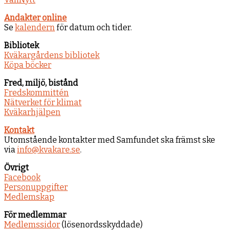
Andakter online
Se
kalendern
för datum och tider.
Bibliotek
Kväkargårdens bibliotek
Köpa böcker
Fred, miljö, bistånd
Fredskommittén
Nätverket för klimat
Kväkarhjälpen
Kontakt
Utomstående kontakter med Samfundet ska främst ske
via
info@kvakare.se
.
Övrigt
Facebook
Personuppgifter
Medlemskap
För medlemmar
Medlemssidor
(lösenordsskyddade)