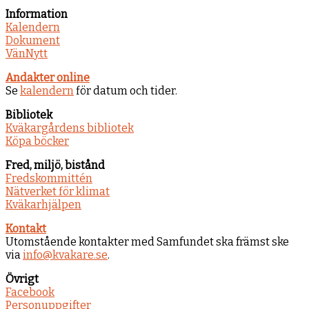
Information
Kalendern
Dokument
VänNytt
Andakter online
Se
kalendern
för datum och tider.
Bibliotek
Kväkargårdens bibliotek
Köpa böcker
Fred, miljö, bistånd
Fredskommittén
Nätverket för klimat
Kväkarhjälpen
Kontakt
Utomstående kontakter med Samfundet ska främst ske
via
info@kvakare.se
.
Övrigt
Facebook
Personuppgifter