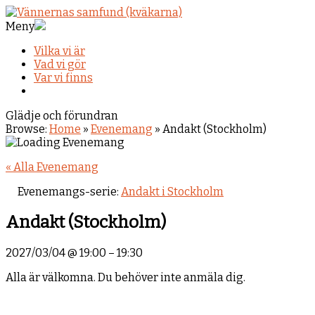
Meny
Vilka vi är
Vad vi gör
Var vi finns
Glädje och förundran
Browse:
Home
»
Evenemang
»
Andakt (Stockholm)
« Alla Evenemang
Evenemangs-serie:
Andakt i Stockholm
Andakt (Stockholm)
2027/03/04
@
19:00
–
19:30
Alla är välkomna. Du behöver inte anmäla dig.