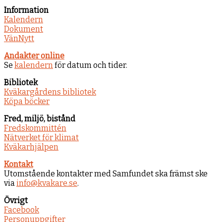
Information
Kalendern
Dokument
VänNytt
Andakter online
Se
kalendern
för datum och tider.
Bibliotek
Kväkargårdens bibliotek
Köpa böcker
Fred, miljö, bistånd
Fredskommittén
Nätverket för klimat
Kväkarhjälpen
Kontakt
Utomstående kontakter med Samfundet ska främst ske
via
info@kvakare.se
.
Övrigt
Facebook
Personuppgifter