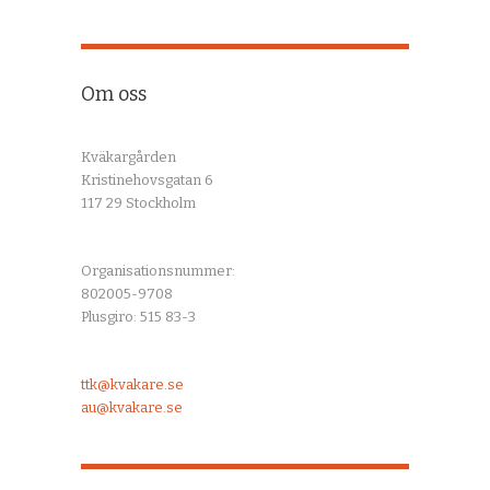
Om oss
Kväkargården
Kristinehovsgatan 6
117 29 Stockholm
Organisationsnummer:
802005-9708
Plusgiro: 515 83-3
ttk@kvakare.se
au@kvakare.se