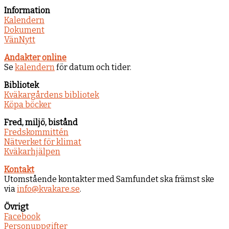
Information
Kalendern
Dokument
VänNytt
Andakter online
Se
kalendern
för datum och tider.
Bibliotek
Kväkargårdens bibliotek
Köpa böcker
Fred, miljö, bistånd
Fredskommittén
Nätverket för klimat
Kväkarhjälpen
Kontakt
Utomstående kontakter med Samfundet ska främst ske
via
info@kvakare.se
.
Övrigt
Facebook
Personuppgifter