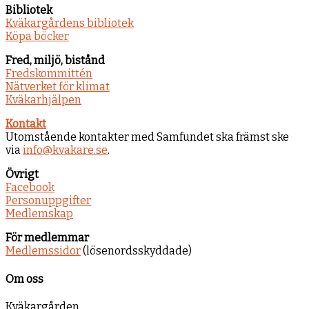
Bibliotek
Kväkargårdens bibliotek
Köpa böcker
Fred, miljö, bistånd
Fredskommittén
Nätverket för klimat
Kväkarhjälpen
Kontakt
Utomstående kontakter med Samfundet ska främst ske
via
info@kvakare.se
.
Övrigt
Facebook
Personuppgifter
Medlemskap
För medlemmar
Medlemssidor
(lösenordsskyddade)
Om oss
Kväkargården