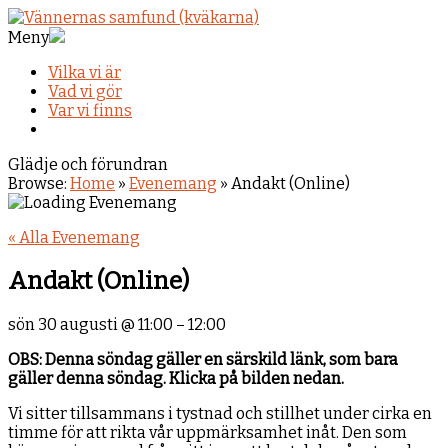
Meny
Vilka vi är
Vad vi gör
Var vi finns
Glädje och förundran
Browse:
Home
»
Evenemang
»
Andakt (Online)
« Alla Evenemang
Andakt (Online)
sön 30 augusti
@
11:00
–
12:00
OBS: Denna söndag gäller en särskild länk, som bara
gäller denna söndag. Klicka på bilden nedan.
Vi sitter tillsammans i tystnad och stillhet under cirka en
timme för att rikta vår uppmärksamhet inåt. Den som