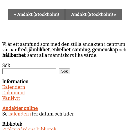
Evenemang-
«
Andakt (Stockholm)
Andakt (Stockholm)
»
navigering
Vi är ett samfund som med den stilla andakten i centrum
värnar
fred, jämlikhet, enkelhet, sanning, gemenskap
och
hållbarhet
, samt alla människors lika värde.
Sök
Sök
Information
Kalendern
Dokument
VänNytt
Andakter online
Se
kalendern
för datum och tider.
Bibliotek
Kväkargårdens bibliotek