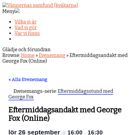
Meny
Vilka vi är
Vad vi gör
Var vi finns
Glädje och förundran
Browse:
Home
»
Evenemang
»
Eftermiddagsandakt med
George Fox (Online)
« Alla Evenemang
Evenemangs-serie:
Eftermiddagsstund med
George Fox
Eftermiddagsandakt med George
Fox (Online)
lör 26 september
16:00
16:30
@
–