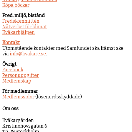
Köpa böcker
Fred, miljö, bistånd
Fredskommittén
Nätverket för klimat
Kväkarhjälpen
Kontakt
Utomstående kontakter med Samfundet ska främst ske
via
info@kvakare.se
.
Övrigt
Facebook
Personuppgifter
Medlemskap
För medlemmar
Medlemssidor
(lösenordsskyddade)
Om oss
Kväkargården
Kristinehovsgatan 6
117 29 Stockholm