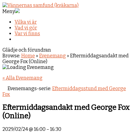
Meny
Vilka vi är
Vad vi gör
Var vi finns
Glädje och förundran
Browse:
Home
»
Evenemang
»
Eftermiddagsandakt med
George Fox (Online)
« Alla Evenemang
Evenemangs-serie:
Eftermiddagsstund med George
Fox
Eftermiddagsandakt med George Fox
(Online)
2029/02/24
@
16:00
–
16:30