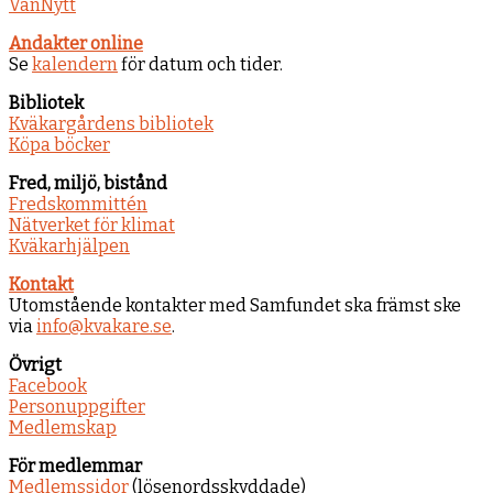
VänNytt
Andakter online
Se
kalendern
för datum och tider.
Bibliotek
Kväkargårdens bibliotek
Köpa böcker
Fred, miljö, bistånd
Fredskommittén
Nätverket för klimat
Kväkarhjälpen
Kontakt
Utomstående kontakter med Samfundet ska främst ske
via
info@kvakare.se
.
Övrigt
Facebook
Personuppgifter
Medlemskap
För medlemmar
Medlemssidor
(lösenordsskyddade)