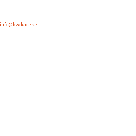
info@kvakare.se
.