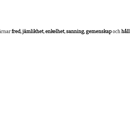
värnar
fred, jämlikhet, enkelhet, sanning, gemenskap
och
hål