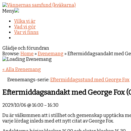
Meny
Vilka vi är
Vad vi gör
Var vi finns
Glädje och förundran
Browse:
Home
»
Evenemang
»
Eftermiddagsandakt med Geo
« Alla Evenemang
Evenemangs-serie:
Eftermiddagsstund med George Fox
Eftermiddagsandakt med George Fox (
2029/10/06
@
16:00
–
16:30
Du är välkommen att i stillhet och gemenskap upptäcka mer
varje lördag inleds med ett nytt citat av George Fox.