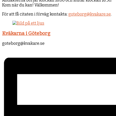
Andakterna börjar klockan 16.00 och slutar klockan 16.30.
Kom när du kan! Välkommen!
För att få citaten i förväg kontakta:
goteborg@kvakare.se
.
Kväkarna i Göteborg
goteborg@kvakare.se