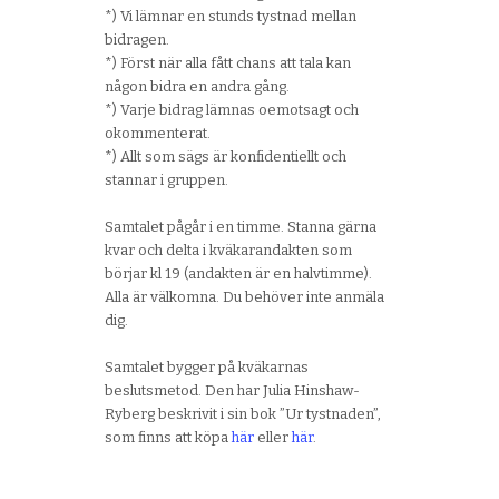
*) Vi lämnar en stunds tystnad mellan
bidragen.
*) Först när alla fått chans att tala kan
någon bidra en andra gång.
*) Varje bidrag lämnas oemotsagt och
okommenterat.
*) Allt som sägs är konfidentiellt och
stannar i gruppen.
Samtalet pågår i en timme. Stanna gärna
kvar och delta i kväkarandakten som
börjar kl 19 (andakten är en halvtimme).
Alla är välkomna. Du behöver inte anmäla
dig.
Samtalet bygger på kväkarnas
beslutsmetod. Den har Julia Hinshaw-
Ryberg beskrivit i sin bok ”Ur tystnaden”,
som finns att köpa
här
eller
här
.