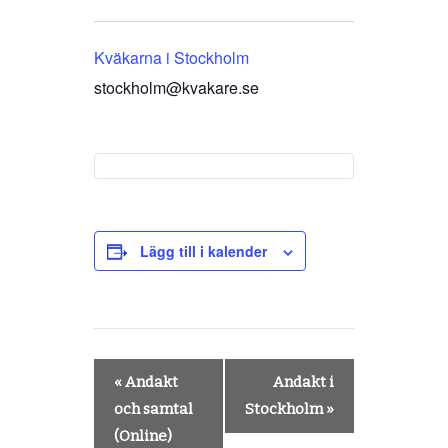
Kväkarna i Stockholm
stockholm@kvakare.se
Lägg till i kalender
Evenemang-
«
Andakt
Andakt i
navigering
och samtal
Stockholm
»
(Online)