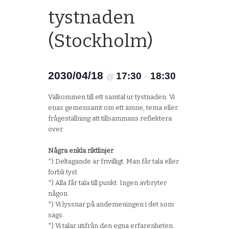
tystnaden
(Stockholm)
2030/04/18
17:30
18:30
@
–
Välkommen till ett samtal ur tystnaden. Vi
enas gemensamt om ett ämne, tema eller
frågeställning att tillsammans reflektera
över.
Några enkla riktlinjer
*) Deltagande är frivilligt. Man får tala eller
förbli tyst.
*) Alla får tala till punkt. Ingen avbryter
någon.
*) Vi lyssnar på andemeningen i det som
sägs.
*) Vi talar utifrån den egna erfarenheten.