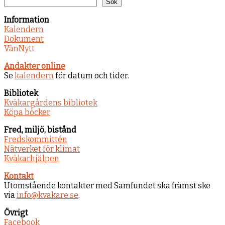
Sök
Information
Kalendern
Dokument
VänNytt
Andakter online
Se
kalendern
för datum och tider.
Bibliotek
Kväkargårdens bibliotek
Köpa böcker
Fred, miljö, bistånd
Fredskommittén
Nätverket för klimat
Kväkarhjälpen
Kontakt
Utomstående kontakter med Samfundet ska främst ske
via
info@kvakare.se
.
Övrigt
Facebook