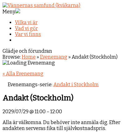
Meny
Vilka vi är
Vad vi gör
Var vi finns
Glädje och förundran
Browse:
Home
»
Evenemang
»
Andakt (Stockholm)
« Alla Evenemang
Evenemangs-serie:
Andakt i Stockholm
Andakt (Stockholm)
2029/07/29
@
11:00
–
12:00
Alla är välkomna. Du behöver inte anmäla dig. Efter
andakten serveras fika till självkostnadspris.