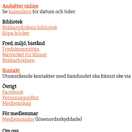
Andakter online
Se
kalendern
för datum och tider.
Bibliotek
Kväkargårdens bibliotek
Köpa böcker
Fred, miljö, bistånd
Fredskommittén
Nätverket för klimat
Kväkarhjälpen
Kontakt
Utomstående kontakter med Samfundet ska främst ske via
Övrigt
Facebook
Personuppgifter
Medlemskap
För medlemmar
Medlemssidor
(lösenordsskyddade)
Om oss