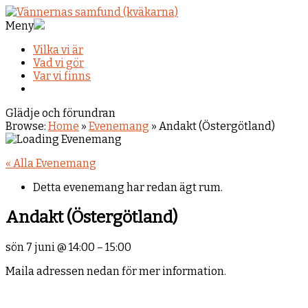
Meny
Vilka vi är
Vad vi gör
Var vi finns
Glädje och förundran
Browse:
Home
»
Evenemang
»
Andakt (Östergötland)
« Alla Evenemang
Detta evenemang har redan ägt rum.
Andakt (Östergötland)
sön 7 juni
@
14:00
–
15:00
Maila adressen nedan för mer information.