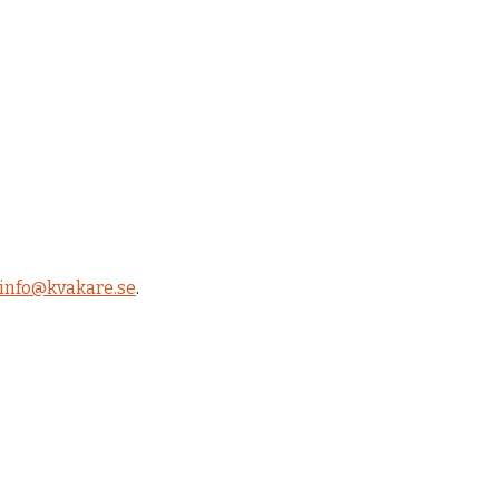
info@kvakare.se
.