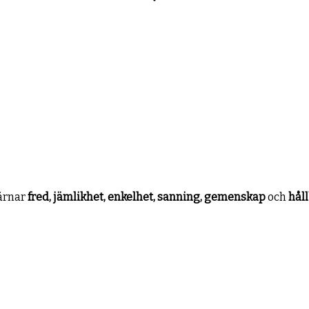
värnar
fred, jämlikhet, enkelhet, sanning, gemenskap
och
hål