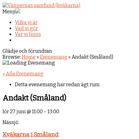
Meny
Vilka vi är
Vad vi gör
Var vi finns
Glädje och förundran
Browse:
Home
»
Evenemang
»
Andakt (Småland)
« Alla Evenemang
Detta evenemang har redan ägt rum.
Andakt (Småland)
lör 27 juni
@
11:00
–
13:00
Nässjö.
Kväkarna i Småland