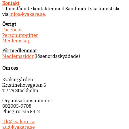
Kontakt
Utomstående kontakter med Samfundet ska främst ske
via
info@kvakare.se
.
Övrigt
Facebook
Personuppgifter
Medlemskap
För medlemmar
Medlemssidor
(lösenordsskyddade)
Om oss
Kväkargården
Kristinehovsgatan 6
117 29 Stockholm
Organisationsnummer:
802005-9708
Plusgiro: 515 83-3
ttk@kvakare.se
au@kvakare.se