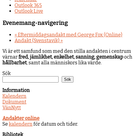
Outlook 365
Outlook Live
Evenemang-navigering
«
Eftermiddagsandakt med George Fox (Online)
Andakt (Svenstavik)
»
Vi är ett samfund som med den stilla andakten i centrum
värnar
fred, jämlikhet, enkelhet, sanning, gemenskap
och
hållbarhet
, samt alla människors lika värde.
Sök
Sök
Information
Kalendern
Dokument
VänNytt
Andakter online
Se
kalendern
för datum och tider.
Bibliotek