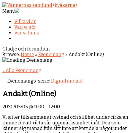
Meny
Vilka vi är
Vad vi gör
Var vi finns
Glädje och förundran
Browse:
Home
»
Evenemang
»
Andakt (Online)
« Alla Evenemang
Evenemangs-serie:
Digital andakt
Andakt (Online)
2030/05/05
@
11:00
–
12:00
Vi sitter tillsammans i tystnad och stillhet under cirka en
timme för att rikta vår uppmärksamhet inåt. Den som
känner sig manad från sitt inre att kort dela något under