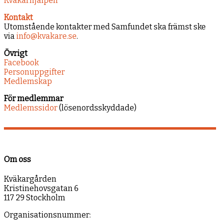
Kväkarhjälpen
Kontakt
Utomstående kontakter med Samfundet ska främst ske
via
info@kvakare.se
.
Övrigt
Facebook
Personuppgifter
Medlemskap
För medlemmar
Medlemssidor
(lösenordsskyddade)
Om oss
Kväkargården
Kristinehovsgatan 6
117 29 Stockholm
Organisationsnummer: