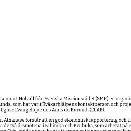
ennart Nolvall från Svenska Missionsrådet (SMR) en organis
nda, som har varit Kväkarhjälpens kontaktperson och projekt
a Eglise Evangelique des Amis du Burundi (EEAB).
thanase förstår att en god ekonomisk rapportering och tillför
na de två årsmötena i Kibimba och Kwibuka, som arbetat på e