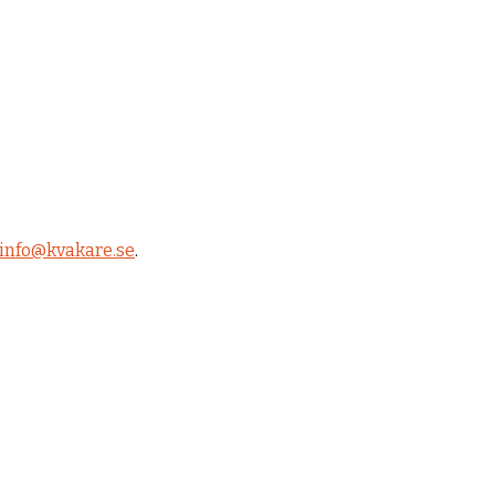
info@kvakare.se
.