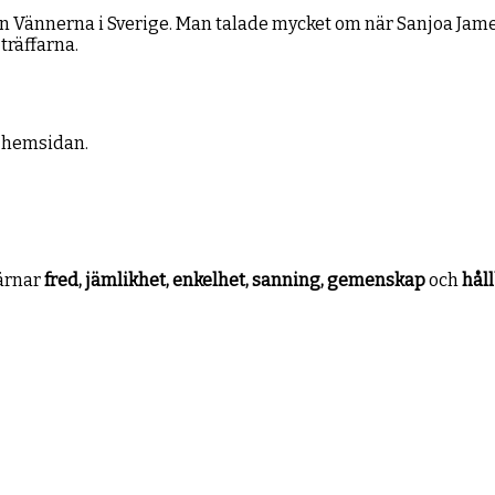
 Vännerna i Sverige. Man talade mycket om när Sanjoa James,
träffarna.
 hemsidan.
värnar
fred, jämlikhet, enkelhet, sanning, gemenskap
och
hål