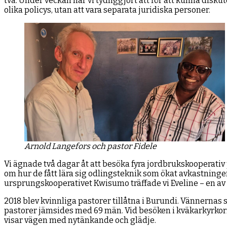
två. Under veckan har vi tydliggjort att för att kunna disk
olika policys, utan att vara separata juridiska personer.
Arnold Langefors och pastor Fidele
Vi ägnade två dagar åt att besöka fyra jordbrukskooperativ
om hur de fått lära sig odlingsteknik som ökat avkastningen
ursprungskooperativet Kwisumo träffade vi Eveline – en a
2018 blev kvinnliga pastorer tillåtna i Burundi. Vännernas 
pastorer jämsides med 69 män. Vid besöken i kväkarkyrkorna
visar vägen med nytänkande och glädje.