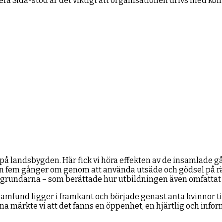
utera Sida-stöd är det viktigt att organisationen drivs med ko
 på landsbygden. Här fick vi höra effekten av de insamlade g
 fem gånger om genom att använda utsäde och gödsel på rätt sä
v grundarna – som berättade hur utbildningen även omfattat
samfund ligger i framkant och började genast anta kvinnor ti
 märkte vi att det fanns en öppenhet, en hjärtlig och inform