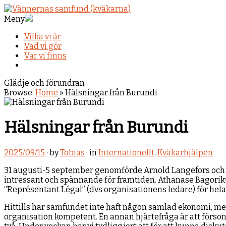
Meny
Vilka vi är
Vad vi gör
Var vi finns
Glädje och förundran
Browse:
Home
»
Hälsningar från Burundi
Hälsningar från Burundi
2025/09/15
· by
Tobias
· in
Internationellt
,
Kväkarhjälpen
31 augusti-5 september genomförde Arnold Langefors och L
intressant och spännande för framtiden. Athanase Bagoriku
“Représentant Légal” (dvs organisationens ledare) för hel
Hittills har samfundet inte haft någon samlad ekonomi, men A
organisation kompetent. En annan hjärtefråga är att förso