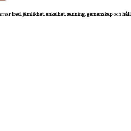
värnar
fred, jämlikhet, enkelhet, sanning, gemenskap
och
hål