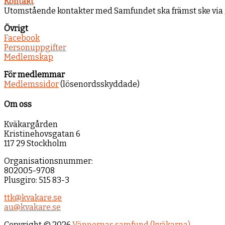
Kontakt
Utomstående kontakter med Samfundet ska främst ske via
Övrigt
Facebook
Personuppgifter
Medlemskap
För medlemmar
Medlemssidor
(lösenordsskyddade)
Om oss
Kväkargården
Kristinehovsgatan 6
117 29 Stockholm
Organisationsnummer:
802005-9708
Plusgiro: 515 83-3
ttk@kvakare.se
au@kvakare.se
Copyright © 2026
Vännernas samfund (kväkarna)