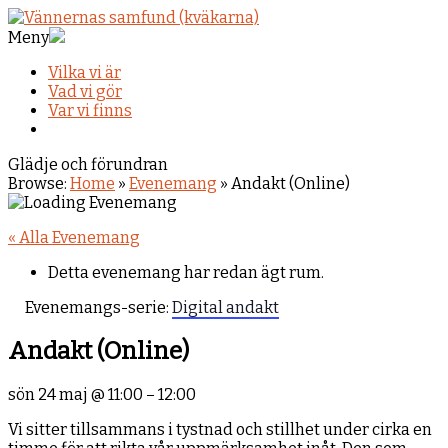
Meny
Vilka vi är
Vad vi gör
Var vi finns
Glädje och förundran
Browse:
Home
»
Evenemang
»
Andakt (Online)
« Alla Evenemang
Detta evenemang har redan ägt rum.
Evenemangs-serie:
Digital andakt
Andakt (Online)
sön 24 maj
@
11:00
–
12:00
Vi sitter tillsammans i tystnad och stillhet under cirka en