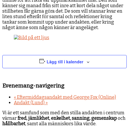
timme för att rikta vår uppmärksamhet inåt. Den som
känner sig manad från sitt inre att kort dela något under
stillheten får gärna göra det. De som vill stannar kvar en
liten stund efteråt för samtal och reflektioner kring
tankar som kommit upp under andakten, eller kring
något ämne som någon känner är angeläget.
Lägg till i kalender
Evenemang-navigering
«
Eftermiddagsandakt med George Fox (Online)
Andakt (Lund)
»
Vi är ett samfund som med den stilla andakten i centrum
värnar
fred, jämlikhet, enkelhet, sanning, gemenskap
och
hållbarhet
, samt alla människors lika värde.