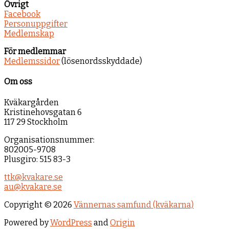
Övrigt
Facebook
Personuppgifter
Medlemskap
För medlemmar
Medlemssidor
(lösenordsskyddade)
Om oss
Kväkargården
Kristinehovsgatan 6
117 29 Stockholm
Organisationsnummer:
802005-9708
Plusgiro: 515 83-3
ttk@kvakare.se
au@kvakare.se
Copyright © 2026
Vännernas samfund (kväkarna)
Powered by
WordPress
and
Origin