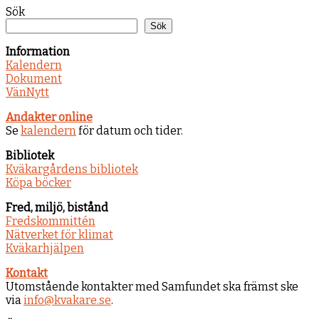
Sök
Sök
Information
Kalendern
Dokument
VänNytt
Andakter online
Se
kalendern
för datum och tider.
Bibliotek
Kväkargårdens bibliotek
Köpa böcker
Fred, miljö, bistånd
Fredskommittén
Nätverket för klimat
Kväkarhjälpen
Kontakt
Utomstående kontakter med Samfundet ska främst ske
via
info@kvakare.se
.