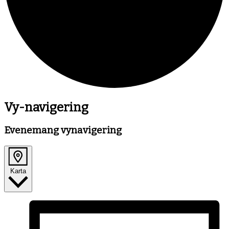
Evenemang
Vy-navigering
Evenemang vynavigering
Karta