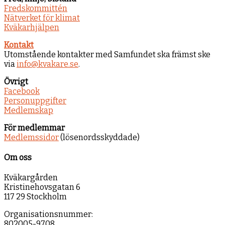
Fredskommittén
Nätverket för klimat
Kväkarhjälpen
Kontakt
Utomstående kontakter med Samfundet ska främst ske
via
info@kvakare.se
.
Övrigt
Facebook
Personuppgifter
Medlemskap
För medlemmar
Medlemssidor
(lösenordsskyddade)
Om oss
Kväkargården
Kristinehovsgatan 6
117 29 Stockholm
Organisationsnummer:
802005-9708