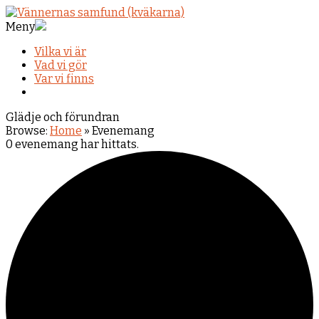
Meny
Vilka vi är
Vad vi gör
Var vi finns
Glädje och förundran
Browse:
Home
»
Evenemang
0 evenemang har hittats.