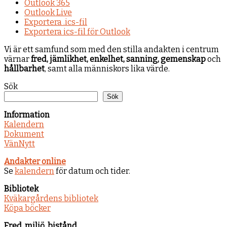
Outlook 365
Outlook Live
Exportera .ics-fil
Exportera ics-fil för Outlook
Vi är ett samfund som med den stilla andakten i centrum
värnar
fred, jämlikhet, enkelhet, sanning, gemenskap
och
hållbarhet
, samt alla människors lika värde.
Sök
Sök
Information
Kalendern
Dokument
VänNytt
Andakter online
Se
kalendern
för datum och tider.
Bibliotek
Kväkargårdens bibliotek
Köpa böcker
Fred, miljö, bistånd