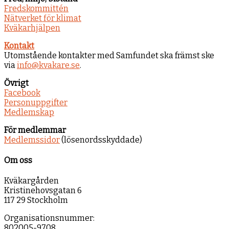
Fredskommittén
Nätverket för klimat
Kväkarhjälpen
Kontakt
Utomstående kontakter med Samfundet ska främst ske
via
info@kvakare.se
.
Övrigt
Facebook
Personuppgifter
Medlemskap
För medlemmar
Medlemssidor
(lösenordsskyddade)
Om oss
Kväkargården
Kristinehovsgatan 6
117 29 Stockholm
Organisationsnummer:
802005-9708