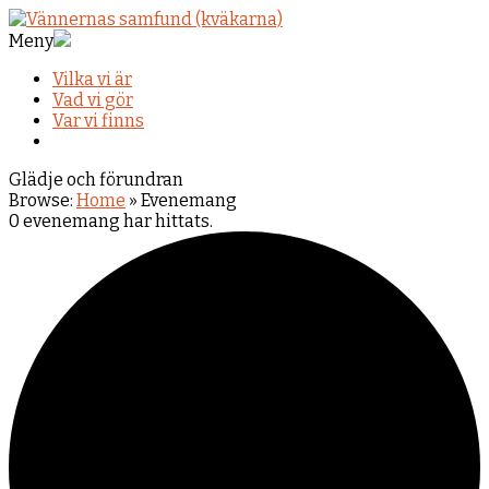
Meny
Vilka vi är
Vad vi gör
Var vi finns
Glädje och förundran
Browse:
Home
»
Evenemang
0 evenemang har hittats.