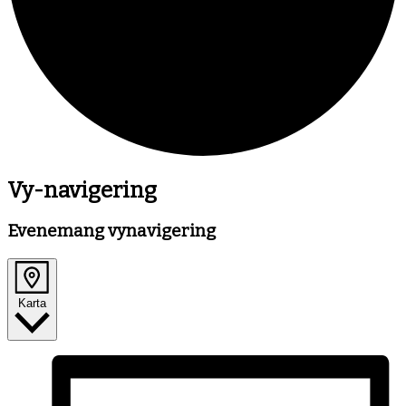
Evenemang
Vy-navigering
Evenemang vynavigering
Karta