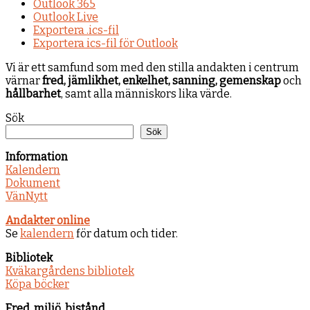
Outlook 365
Outlook Live
Exportera .ics-fil
Exportera ics-fil för Outlook
Vi är ett samfund som med den stilla andakten i centrum
värnar
fred, jämlikhet, enkelhet, sanning, gemenskap
och
hållbarhet
, samt alla människors lika värde.
Sök
Sök
Information
Kalendern
Dokument
VänNytt
Andakter online
Se
kalendern
för datum och tider.
Bibliotek
Kväkargårdens bibliotek
Köpa böcker
Fred, miljö, bistånd