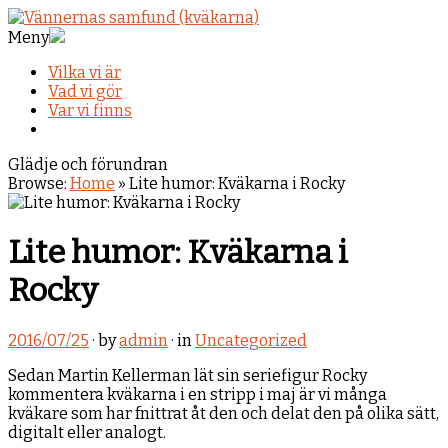
Meny
Vilka vi är
Vad vi gör
Var vi finns
Glädje och förundran
Browse:
Home
»
Lite humor: Kväkarna i Rocky
Lite humor: Kväkarna i
Rocky
2016/07/25
· by
admin
· in
Uncategorized
Sedan Martin Kellerman lät sin seriefigur Rocky
kommentera kväkarna i en stripp i maj är vi många
kväkare som har fnittrat åt den och delat den på olika sätt,
digitalt eller analogt.