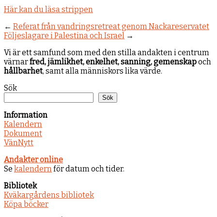
Här kan du läsa strippen
←
Referat från vandringsretreat genom Nackareservatet
Följeslagare i Palestina och Israel
→
Vi är ett samfund som med den stilla andakten i centrum
värnar
fred, jämlikhet, enkelhet, sanning, gemenskap
och
hållbarhet
, samt alla människors lika värde.
Sök
Sök
Information
Kalendern
Dokument
VänNytt
Andakter online
Se
kalendern
för datum och tider.
Bibliotek
Kväkargårdens bibliotek
Köpa böcker