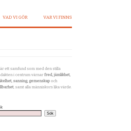
VAD VI GÖR
VAR VI FINNS
 är ett samfund som med den stilla
dakten i centrum värnar
fred, jämlikhet,
kelhet, sanning, gemenskap
och
llbarhet
, samt alla människors lika värde.
ök
Sök
ng