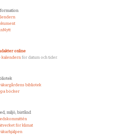
g
ring
ng
formation
alendern
okument
nNytt
dakter online
e
kalendern
för datum och tider.
bliotek
äkargårdens bibliotek
öpa böcker
ed, miljö, bistånd
redskommittén
tverket för klimat
äkarhjälpen