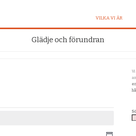
VILKA VI ÄR
Glädje och förundran
Vi
an
en
hå
S
Vy-
Evenema