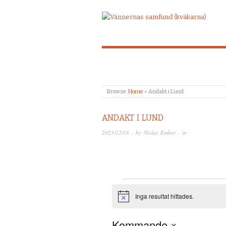
Browse:
Home
»
Andakt i Lund
ANDAKT I LUND
2023/12/18
· by
Niclas Ember
· in
Evenemang
Inga resultat hittades.
Notis
Kommande