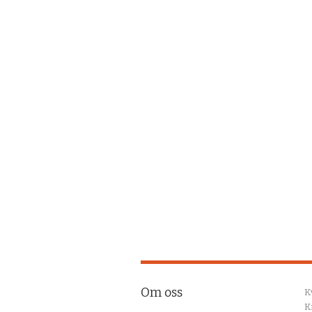
Om oss
K
K