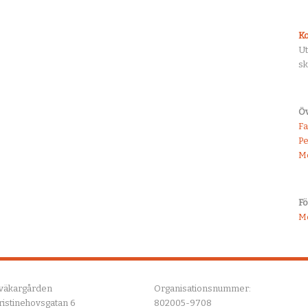
Ko
U
sk
Öv
F
Pe
M
F
M
väkargården
Organisationsnummer:
ristinehovsgatan 6
802005-9708