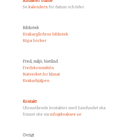
Andakter online
Se
kalendern
för datum och tider.
Bibliotek
Kväkargårdens bibliotek
Köpa böcker
Fred, miljö, bistånd
Fredskommittén
Nätverket för klimat
Kväkarhjälpen
Kontakt
Utomstående kontakter med Samfundet ska
främst ske via
info@kvakare.se
.
Övrigt