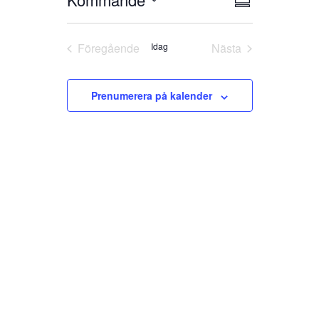
Sammanfattning
vynavigeri
navigerin
Välj
datum
Föregående
Idag
Nästa
Evenemang
Evenemang
Prenumerera på kalender