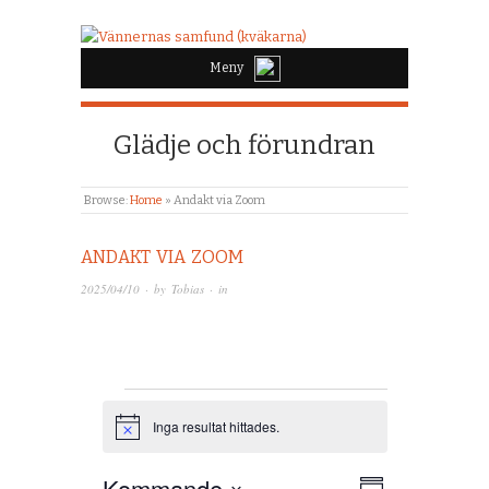
Meny
Glädje och förundran
Browse:
Home
»
Andakt via Zoom
ANDAKT VIA ZOOM
2025/04/10
· by
Tobias
· in
Evenemang
Inga resultat hittades.
Notis
Kommande
Vy-
Eveneman