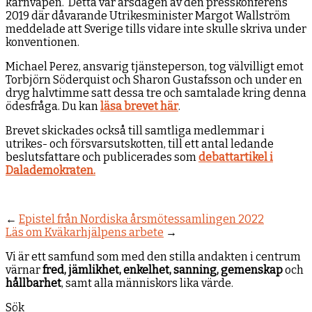
kärnvapen. Detta var årsdagen av den presskonferens
2019 där dåvarande Utrikesminister Margot Wallström
meddelade att Sverige tills vidare inte skulle skriva under
konventionen.
Michael Perez, ansvarig tjänsteperson, tog välvilligt emot
Torbjörn Söderquist och Sharon Gustafsson och under en
dryg halvtimme satt dessa tre och samtalade kring denna
ödesfråga. Du kan
läsa brevet här
.
Brevet skickades också till samtliga medlemmar i
utrikes- och försvarsutskotten, till ett antal ledande
beslutsfattare och publicerades som
debattartikel i
Dalademokraten.
←
Epistel från Nordiska årsmötessamlingen 2022
Läs om Kväkarhjälpens arbete
→
Vi är ett samfund som med den stilla andakten i centrum
värnar
fred, jämlikhet, enkelhet, sanning, gemenskap
och
hållbarhet
, samt alla människors lika värde.
Sök