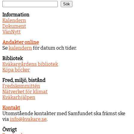
Sök
Information
Kalendern
Dokument
VänNytt
Andakter online
Se
kalendern
för datum och tider.
Bibliotek
Kväkargårdens bibliotek
Köpa böcker
Fred, miljö, bistånd
Fredskommittén
Nätverket för klimat
Kväkarhjälpen
Kontakt
Utomstående kontakter med Samfundet ska främst ske
via
info@kvakare.se
.
Övrigt