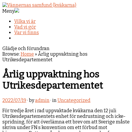
Meny
Vilka vi är
Vad vi gör
Var vi finns
Glädje och förundran
Browse:
Home
»
Årlig uppvaktning hos
Utrikesdepartementet
Årlig uppvaktning hos
Utrikesdepartementet
2022/07/19
· by
admin
· in
Uncategorized
För tredje året i rad uppvaktade kväkarna den 12 juli
Utrikesdepartementets enhet för nedrustning och icke-
spridning, för att överlämna ett brev om att Sverige måste
skriva under FN:s konvention om ett förbud mot