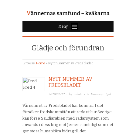
Meny
Glädje och förundran
Browse:
Home
»
Nytt nummer av Fredsbladet
NYTT NUMMER AV
FREDSBLADET
2020/05/12
· by
admin
· in
Uncategorized
Vårnumret av Fredsbladet har kommit. I det
försöker fredskommittén att reda ut hur Sverige
kan förse Saudiarabien med radarsystem som
används i dess krig mot Jemen samtidigt som det
ger stora humanitära bidrag till det