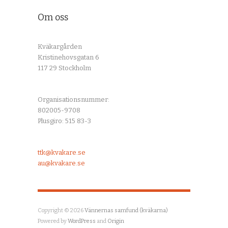
Om oss
Kväkargården
Kristinehovsgatan 6
117 29 Stockholm
Organisationsnummer:
802005-9708
Plusgiro: 515 83-3
ttk@kvakare.se
au@kvakare.se
Copyright © 2026
Vännernas samfund (kväkarna)
Powered by
WordPress
and
Origin