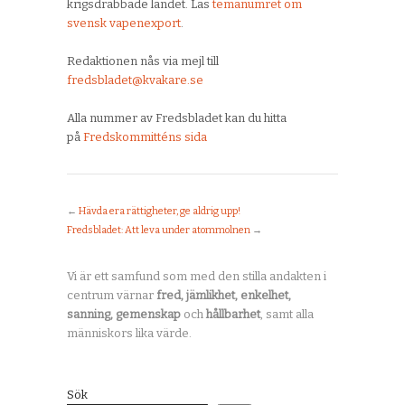
krigsdrabbade landet. Läs
temanumret om
svensk vapenexport
.
Redaktionen nås via mejl till
fredsbladet@kvakare.se
Alla nummer av Fredsbladet kan du hitta
på
Fredskommitténs sida
←
Hävda era rättigheter, ge aldrig upp!
Fredsbladet: Att leva under atommolnen
→
Vi är ett samfund som med den stilla andakten i
centrum värnar
fred, jämlikhet, enkelhet,
sanning, gemenskap
och
hållbarhet
, samt alla
människors lika värde.
Sök